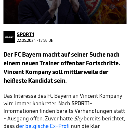
0
seconds
SPORT1
of
5
22.05.2024 • 15:56 Uhr
minutes,
13
Der FC Bayern macht auf seiner Suche nach
seconds
einem neuen Trainer offenbar Fortschritte.
Vincent Kompany soll mittlerweile der
heißeste Kandidat sein.
Das Interesse des FC Bayern an Vincent Kompany
wird immer konkreter. Nach
SPORT1
-
Informationen finden bereits Verhandlungen statt
- Ausgang offen. Zuvor hatte
Sky
bereits berichtet,
dass d
er belgische Ex-Profi
nun die klar