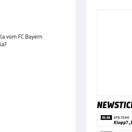
ala vom FC Bayern
ia?
NEWSTIC
05.08.
DFB-TEAM
Klopp? „