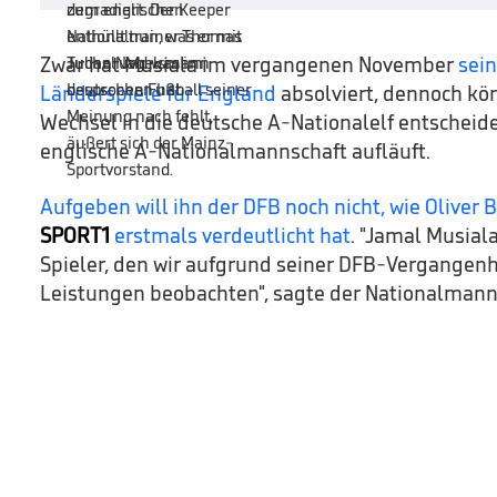
Zwar hat Musiala im vergangenen November
sein
Länderspiele für England
absolviert, dennoch kön
Wechsel in die deutsche A-Nationalelf entscheiden
englische A-Nationalmannschaft aufläuft.
Aufgeben will ihn der DFB noch nicht, wie Oliver 
SPORT1
erstmals verdeutlicht hat
. "Jamal Musiala
Spieler, den wir aufgrund seiner DFB-Vergangenh
Leistungen beobachten", sagte der Nationalmann