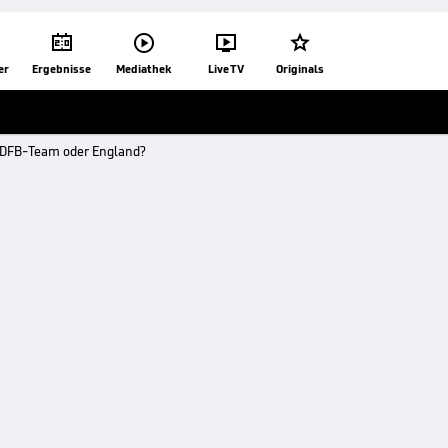




er
Ergebnisse
Mediathek
Live TV
Originals
- DFB-Team oder England?