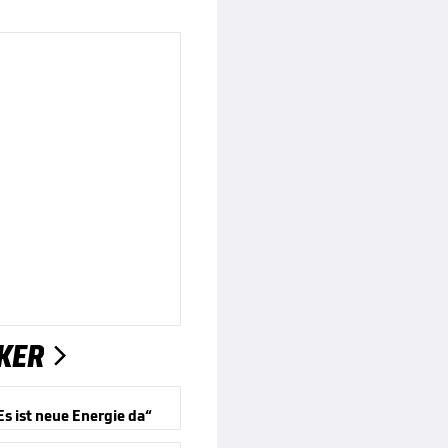
KER

Es ist neue Energie da“