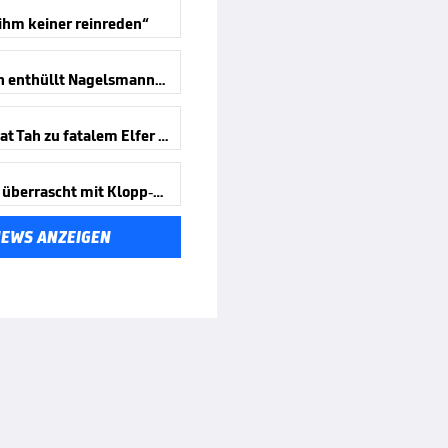
 ihm keiner reinreden“
Baumann enthüllt Nagelsmann-Gespräch
Darum trat Tah zu fatalem Elfer an
Kimmich überrascht mit Klopp-Aussage
NEWS ANZEIGEN