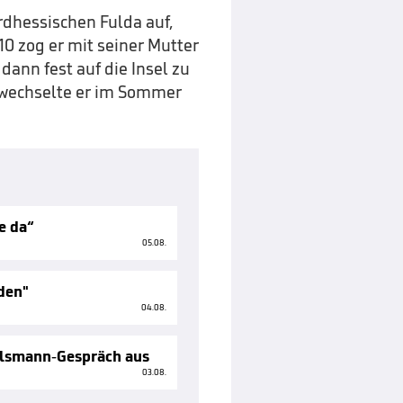
rdhessischen Fulda auf,
10 zog er mit seiner Mutter
ann fest auf die Insel zu
 wechselte er im Sommer
e da“
05.08.
eden"
04.08.
lsmann-Gespräch aus
03.08.