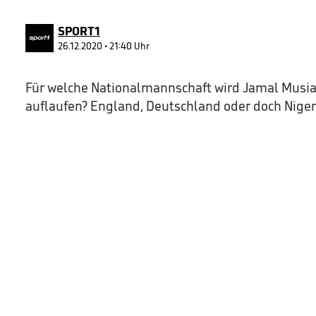
28
seconds
Volume
90%
SPORT1
26.12.2020 • 21:40 Uhr
Für welche Nationalmannschaft wird Jamal Musi
auflaufen? England, Deutschland oder doch Niger