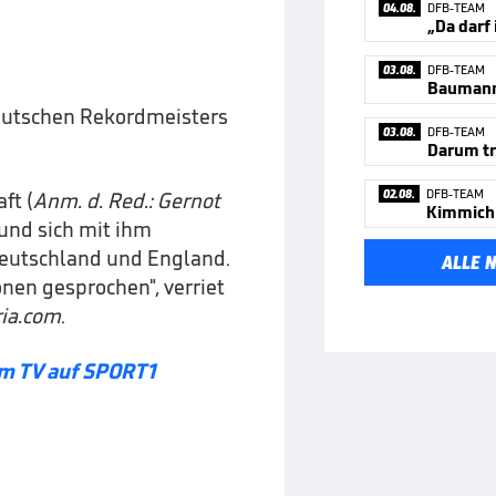
04.08.
DFB-TEAM
„Da darf
03.08.
DFB-TEAM
eutschen Rekordmeisters
03.08.
DFB-TEAM
02.08.
DFB-TEAM
ft (
Anm. d. Red.:
Gernot
und sich mit ihm
 Deutschland und England.
ALLE 
onen gesprochen", verriet
ia.com
.
im TV auf SPORT1