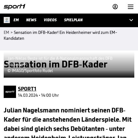



EM
NEWS
VIDEOS
SPIELPLAN
EM
>
Sensation im DFB-Kader! Ein Heidenheimer wird zum EM-
Kandidaten
Jan-Niklas Beste ist für die A-Nationalmannschaft des DFB
Sensation im DFB-Kader
nominiert
© IMAGO/Sportfoto Rudel
SPORT1
14.03.2024 • 14:00 Uhr
Julian Nagelsmann nominiert seinen DFB-
Kader für die anstehenden Länderspiele. Mit
dabei sind gleich sechs Debütanten - unter
anderem Heidenheim-Leistungsträger Jan-