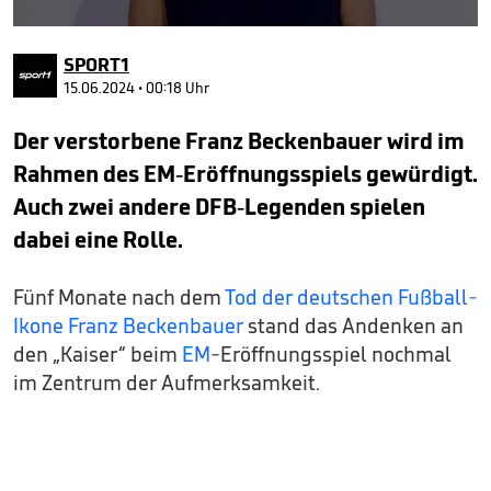
0
seconds
SPORT1
of
49
15.06.2024 • 00:18 Uhr
seconds
Der verstorbene Franz Beckenbauer wird im
Rahmen des EM-Eröffnungsspiels gewürdigt.
Auch zwei andere DFB-Legenden spielen
dabei eine Rolle.
Fünf Monate nach dem
Tod der deutschen Fußball-
Ikone Franz Beckenbauer
stand das Andenken an
den „Kaiser“ beim
EM
-Eröffnungsspiel nochmal
im Zentrum der Aufmerksamkeit.