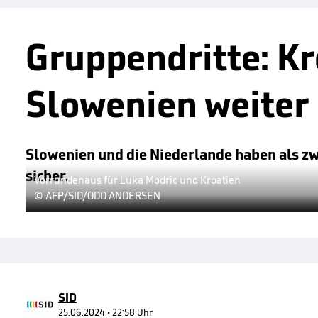
Gruppendritte: K
Slowenien weiter
Slowenien und die Niederlande haben als zw
sicher.
Vorrundenaus für Luka Modric und Kroatien
© AFP/SID/ODD ANDERSEN
SID
25.06.2024 • 22:58 Uhr