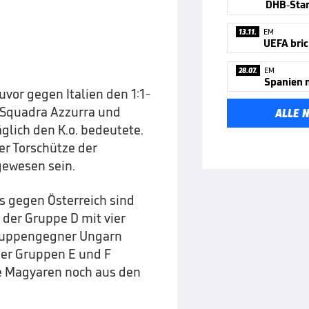
DHB-Star
13.11.
EM
UEFA bric
28.07.
EM
uvor gegen Italien den 1:1-
r Squadra Azzurra und
ALLE 
glich den K.o. bedeutete.
ter Torschütze der
 gewesen sein.
s gegen Österreich sind
 der Gruppe D mit vier
Gruppengegner Ungarn
der Gruppen E und F
ie Magyaren noch aus den