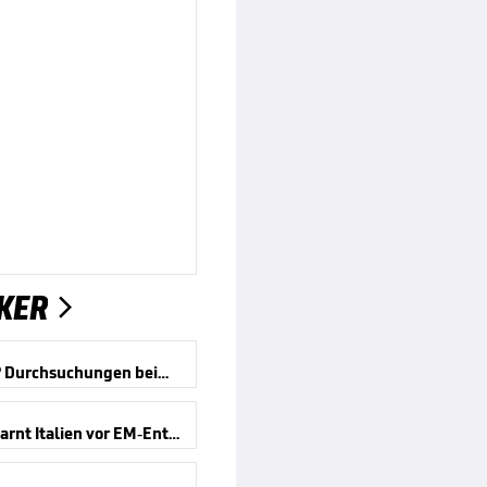
KER

EM 2024? Durchsuchungen beim DFB
Ceferin warnt Italien vor EM-Entzug