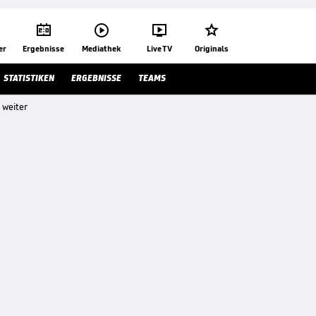




er
Ergebnisse
Mediathek
Live TV
Originals
STATISTIKEN
ERGEBNISSE
TEAMS
 weiter