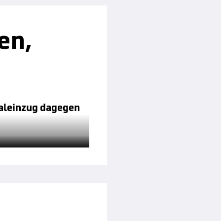
en,
naleinzug dagegen