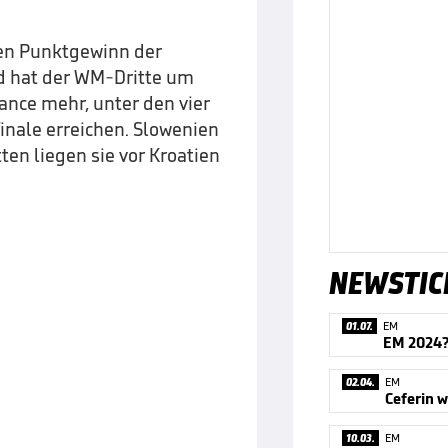
den Punktgewinn der
d hat der WM-Dritte um
ance mehr, unter den vier
inale erreichen. Slowenien
ten liegen sie vor Kroatien
NEWSTIC
01.07.
EM
02.04.
EM
10.03.
EM