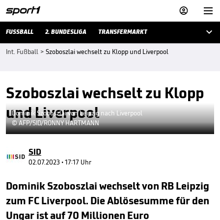



FUSSBALL
2. BUNDESLIGA
TRANSFERMARKT
Int. Fußball
>
Szoboszlai wechselt zu Klopp und Liverpool
Szoboszlai wechselt zu Klopp
und Liverpool
Dominik Szoboszlai von Leipzig nach Liverpool
© AFP/SID/RONNY HARTMANN
SID
02.07.2023 • 17:17 Uhr
Dominik Szoboszlai wechselt von RB Leipzig
zum FC Liverpool. Die Ablösesumme für den
Ungar ist auf 70 Millionen Euro