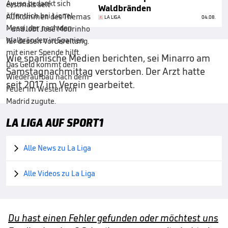
Waldbränden
LA LIGA
04.08.
Wie spanische Medien berichten, sei Minarro am
Samstagnachmittag verstorben. Der Arzt hatte
seit 2017 im Verein gearbeitet.
LA LIGA AUF SPORT1
Alle News zu La Liga

Alle Videos zu La Liga

Du hast einen Fehler gefunden oder möchtest uns