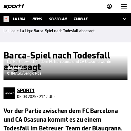



LA LIGA
NEWS
SPIELPLAN
TABELLE
La Liga
>
La Liga: Barca-Spiel nach Todesfall abgesagt
Barca-Spiel nach Todesfall
Die Partie zwischen dem FC Barcelona und CA Osasuna wurde
abgesagt
abgesagt
© IMAGO/Sergio Ros
SPORT1
08.03.2025 • 21:12 Uhr
Vor der Partie zwischen dem FC Barcelona
und CA Osasuna kommt es zu einem
Todesfall im Betreuer-Team der Blaugrana.