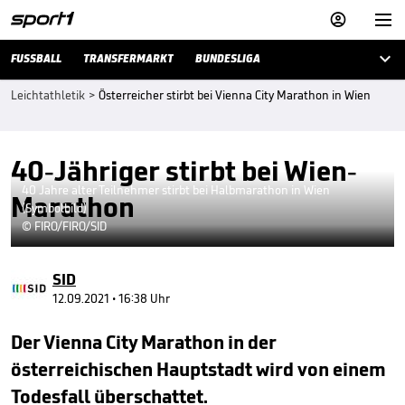



FUSSBALL
TRANSFERMARKT
BUNDESLIGA
Leichtathletik
>
Österreicher stirbt bei Vienna City Marathon in Wien
40-Jähriger stirbt bei Wien-
40 Jahre alter Teilnehmer stirbt bei Halbmarathon in Wien
Marathon
(Symbolbild)
© FIRO/FIRO/SID
SID
12.09.2021 • 16:38 Uhr
Der Vienna City Marathon in der
österreichischen Hauptstadt wird von einem
Todesfall überschattet.