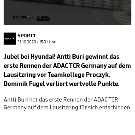
0
seconds
SPORT1
of
2
31.10.2020 • 15:31 Uhr
minutes,
57
Jubel bei Hyundai! Antti Buri gewinnt das
seconds
erste Rennen der ADAC TCR Germany auf dem
Lausitzring vor Teamkollege Proczyk.
Dominik Fugel verliert wertvolle Punkte.
Antti Buri hat das erste Rennen der ADAC TCR
Germany auf dem Lausitzring für sich entschieden.