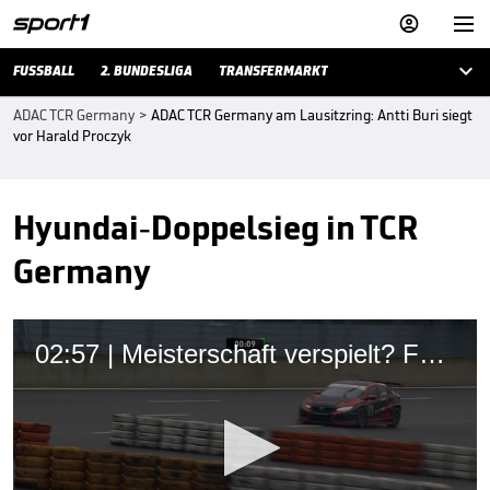



FUSSBALL
2. BUNDESLIGA
TRANSFERMARKT
ADAC TCR Germany
>
ADAC TCR Germany am Lausitzring: Antti Buri siegt
vor Harald Proczyk
Hyundai-Doppelsieg in TCR
Germany
02:57 | Meisterschaft verspielt? Fugel verschätzt sich