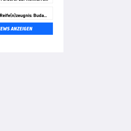
Formel-1-Reife(n)zeugnis: Budapest
NEWS ANZEIGEN