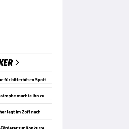
KER

e für bitterbösen Spott
Eine Katastrophe machte ihn zum Mythos
er legt im Zoff nach
Antonelli-Förderer zur Konkurrenz