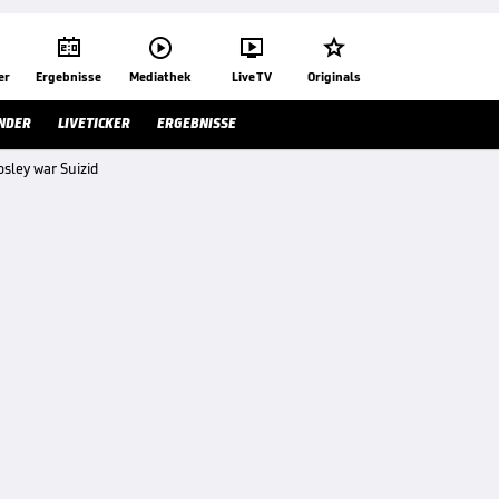




er
Ergebnisse
Mediathek
Live TV
Originals
NDER
LIVETICKER
ERGEBNISSE
sley war Suizid