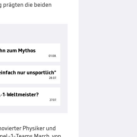
g prägten die beiden
ihn zum Mythos
01.08.
einfach nur unsportlich"
28.07.
l-1-Weltmeister?
27.07.
movierter Physiker und
rmel-1-Teams March, von