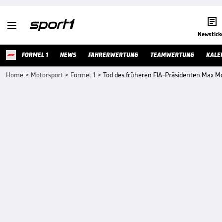


Newstick
FORMEL 1
NEWS
FAHRERWERTUNG
TEAMWERTUNG
KALE
Home
>
Motorsport
>
Formel 1
>
Tod des früheren FIA-Präsidenten Max Mo