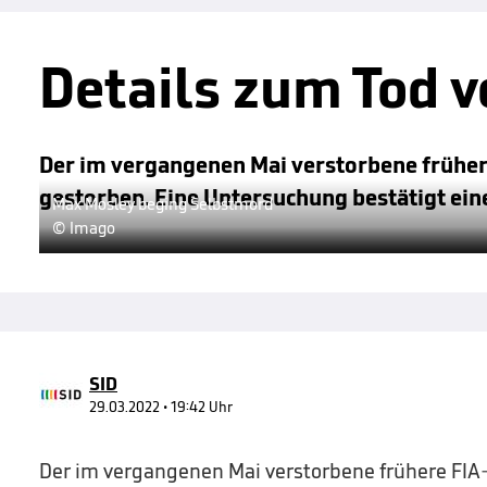
Details zum Tod v
Der im vergangenen Mai verstorbene frühere
gestorben. Eine Untersuchung bestätigt eine
Max Mosley beging Selbstmord
© Imago
SID
29.03.2022 • 19:42 Uhr
Der im vergangenen Mai verstorbene frühere FIA