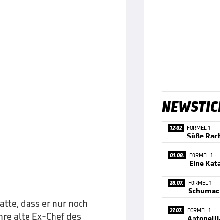
NEWSTIC
12:02
FORMEL 1
Süße Rach
01.08.
FORMEL 1
28.07.
FORMEL 1
Schumach
tte, dass er nur noch
27.07.
FORMEL 1
hre alte Ex-Chef des