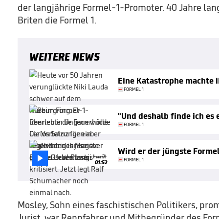
der langjährige Formel-1-Promoter. 40 Jahre lan
Briten die Formel 1.
WEITERE NEWS
Eine Katastrophe machte 
FORMEL 1
"Und deshalb finde ich es 
FORMEL 1
Wird er der jüngste Forme

FORMEL 1
01:52
Mosley, Sohn eines faschistischen Politikers, pro
Jurist, war Rennfahrer und Mitbegründer des Fo