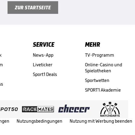
ZUR STARTSEITE
SERVICE
MEHR
k
News-App
TV-Programm
am
Liveticker
Online-Casino und
Spielotheken
Sport1 Deals
Sportwetten
ss
SPORT1 Akademie
ungen
Nutzungsbedingungen
Nutzung mit Werbung beenden