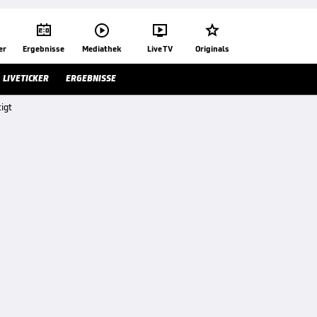




er
Ergebnisse
Mediathek
Live TV
Originals
LIVETICKER
ERGEBNISSE
igt