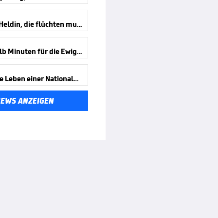
Die Gold-Heldin, die flüchten musste
Viereinhalb Minuten für die Ewigkeit
Das zweite Leben einer Nationalheldin
NEWS ANZEIGEN