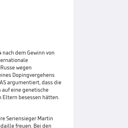
14 nach dem Gewinn von
ternationale
r Russe wegen
 eines Dopingvergehens
CAS argumentiert, dass die
auf eine genetische
 Eltern besessen hätten.
re Seriensieger Martin
aille freuen. Bei den