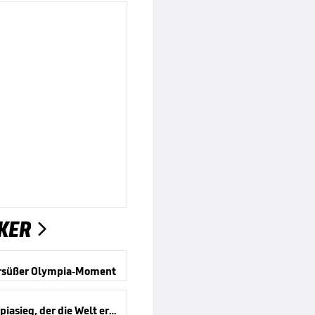
KER

ersüßer Olympia-Moment
Ein Olympiasieg, der die Welt erboste