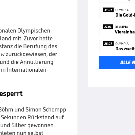
31.07.
OLYMPIA
27.07.
OLYMPIA
tionalen Olympischen
iland mit. Zuvor hatte
26.07.
OLYMPIA
nstanz die Berufung des
ow zurückgewiesen, der
und die Annullierung
ALLE 
om Internationalen
esperrt
iel Böhm und Simon Schempp
,5 Sekunden Rückstand auf
 und Silber gewonnen.
hleten nun selbst