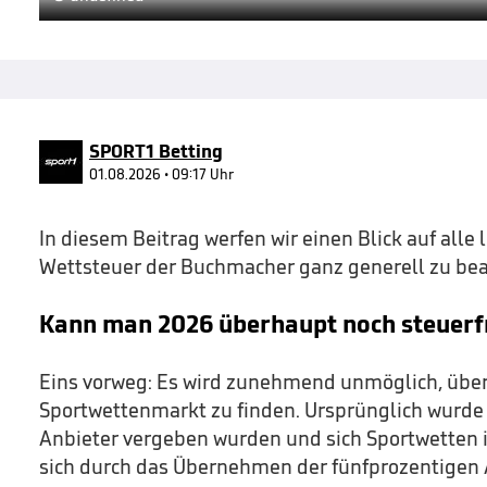
SPORT1 Betting
01.08.2026 • 09:17 Uhr
In diesem Beitrag werfen wir einen Blick auf alle
Wettsteuer der Buchmacher ganz generell zu beac
Kann man 2026 überhaupt noch steuerf
Eins vorweg: Es wird zunehmend unmöglich, übe
Sportwettenmarkt zu finden. Ursprünglich wurde 
Anbieter vergeben wurden und sich Sportwetten in
sich durch das Übernehmen der fünfprozentigen 