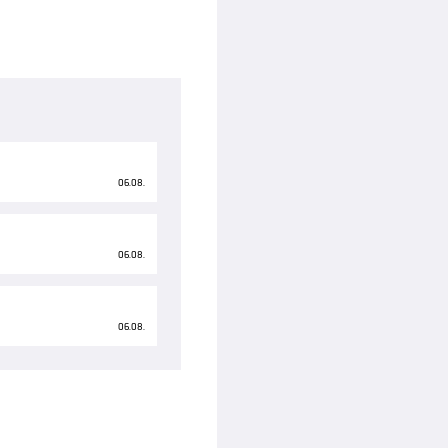
06.08.
06.08.
06.08.