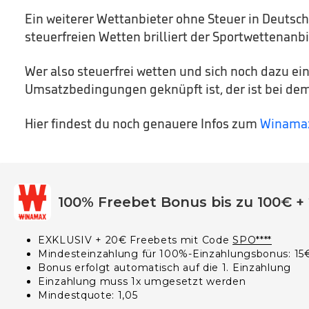
Ein weiterer Wettanbieter ohne Steuer in Deuts
steuerfreien Wetten brilliert der Sportwettenan
Wer also steuerfrei wetten und sich noch dazu eine 
Umsatzbedingungen geknüpft ist, der ist bei d
Hier findest du noch genauere Infos zum
Winamax