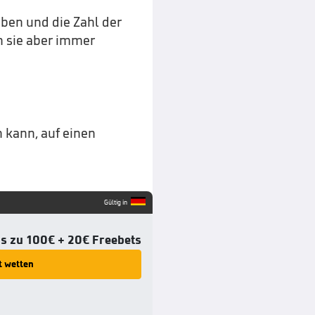
eben und die Zahl der
n sie aber immer
n kann, auf einen