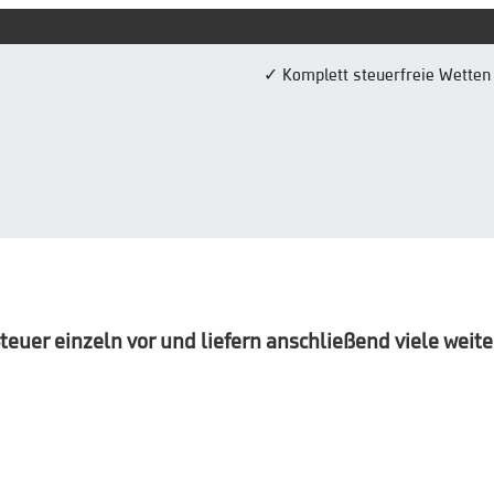
teuer einzeln vor und liefern anschließend viele wei