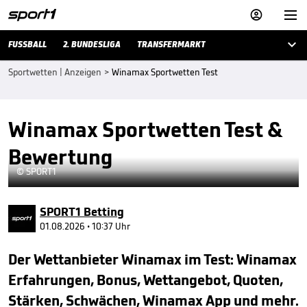



FUSSBALL
2. BUNDESLIGA
TRANSFERMARKT
Sportwetten
| Anzeigen
>
Winamax Sportwetten Test
Winamax Sportwetten Test &
Bewertung
© SPORT1
SPORT1 Betting
01.08.2026 • 10:37 Uhr
Der Wettanbieter Winamax im Test: Winamax
Erfahrungen, Bonus, Wettangebot, Quoten,
Stärken, Schwächen, Winamax App und mehr.