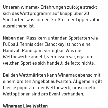
Unseren Winamax Erfahrungen zufolge streckt
sich das Wettprogramm auf knapp über 20
Sportarten, was für den Großteil der Tipper völlig
ausreichend ist.
Neben den Klassikern unter den Sportarten wie
Fußball, Tennis oder Eishockey ist noch eine
Handvoll Randsport verfügbar. Was die
Wettbewerbe angeht, vermissen wir, egal um
welchen Sport es sich handelt, de facto nichts.
Bei den Wettmärkten kann Winamax ebenso mit
einem breiten Angebot aufwarten. Allgemein gilt
hier, je populärer der Wettbewerb, umso mehr
Wettoptionen sind pro Event vorhanden.
Winamax Live Wetten