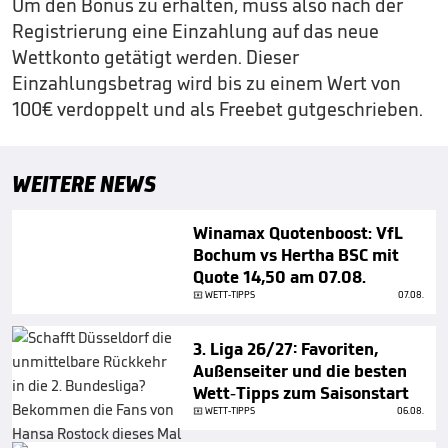
Um den Bonus zu erhalten, muss also nach der
Registrierung eine Einzahlung auf das neue
Wettkonto getätigt werden. Dieser
Einzahlungsbetrag wird bis zu einem Wert von
100€ verdoppelt und als Freebet gutgeschrieben.
WEITERE NEWS
Winamax Quotenboost: VfL
Bochum vs Hertha BSC mit
Quote 14,50 am 07.08.
WETT-TIPPS
07.08.
3. Liga 26/27: Favoriten,
Außenseiter und die besten
Wett-Tipps zum Saisonstart
WETT-TIPPS
06.08.