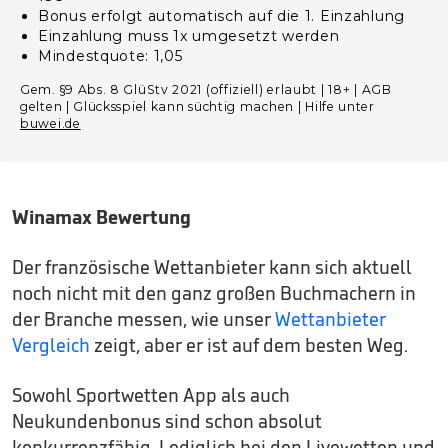
Winamax Bewertung
Der französische Wettanbieter kann sich aktuell
noch nicht mit den ganz großen Buchmachern in
der Branche messen, wie unser
Wettanbieter
Vergleich
zeigt, aber er ist auf dem besten Weg.
Sowohl Sportwetten App als auch
Neukundenbonus sind schon absolut
konkurrenzfähig. Lediglich bei den Livewetten und