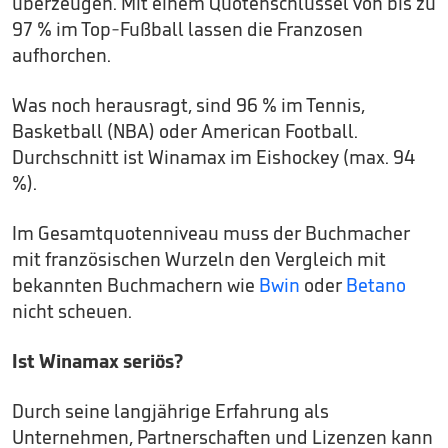
überzeugen. Mit einem Quotenschlüssel von bis zu
97 % im Top-Fußball lassen die Franzosen
aufhorchen.
Was noch herausragt, sind 96 % im Tennis,
Basketball (NBA) oder American Football.
Durchschnitt ist Winamax im Eishockey (max. 94
%).
Im Gesamtquotenniveau muss der Buchmacher
mit französischen Wurzeln den Vergleich mit
bekannten Buchmachern wie
Bwin
oder
Betano
nicht scheuen.
Ist Winamax seriös?
Durch seine langjährige Erfahrung als
Unternehmen, Partnerschaften und Lizenzen kann