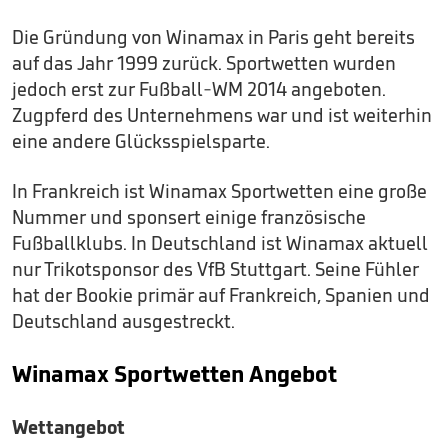
Die Gründung von Winamax in Paris geht bereits
auf das Jahr 1999 zurück. Sportwetten wurden
jedoch erst zur Fußball-WM 2014 angeboten.
Zugpferd des Unternehmens war und ist weiterhin
eine andere Glücksspielsparte.
In Frankreich ist Winamax Sportwetten eine große
Nummer und sponsert einige französische
Fußballklubs. In Deutschland ist Winamax aktuell
nur Trikotsponsor des VfB Stuttgart. Seine Fühler
hat der Bookie primär auf Frankreich, Spanien und
Deutschland ausgestreckt.
Winamax Sportwetten Angebot
Wettangebot