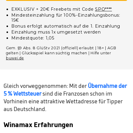
Gleich vorweggenommen: Mit der
Übernahme der
5 % Wettsteuer
sind die Franzosen schon im
Vorhinein eine attraktive Wettadresse für Tipper
aus Deutschland.
Winamax Erfahrungen