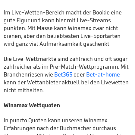
Im Live-Wetten-Bereich macht der Bookie eine
gute Figur und kann hier mit Live-Streams
punkten. Mit Masse kann Winamax zwar nicht
dienen, aber den beliebtesten Live-Sportarten
wird ganz viel Aufmerksamkeit geschenkt.
Die Live-Wettmärkte sind zahlreich und oft sogar
zahlreicher als im Pre-Match-Wettprogramm. Mit
Branchenriesen wie
Bet365
oder
Bet-at-home
kann der Wettanbieter aktuell bei den Livewetten
nicht mithalten.
Winamax Wettquoten
In puncto Quoten kann unseren Winamax
Erfahrungen nach der Buchmacher durchaus