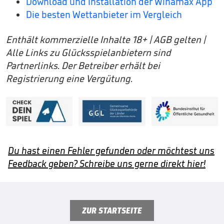
Download und Installation der Winamax App
Die besten Wettanbieter im Vergleich
Enthält kommerzielle Inhalte 18+ | AGB gelten |
Alle Links zu Glücksspielanbietern sind
Partnerlinks. Der Betreiber erhält bei
Registrierung eine Vergütung.
Du hast einen Fehler gefunden oder möchtest uns
Feedback geben? Schreibe uns gerne direkt hier!
ZUR STARTSEITE