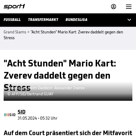



FUSSBALL
TRANSFERMARKT
BUNDESLIGA
Grand Slams
>
"Acht Stunden" Mario Kart: Zverev daddelt gegen den
Stress
"Acht Stunden" Mario Kart:
Zverev daddelt gegen den
Stress
Abschalten beim Daddeln: Alexander Zverev
© AFP/SID/Bertrand GUAY
SID
31.05.2024 • 05:32 Uhr
Auf dem Court präsentiert sich der Mitfavorit