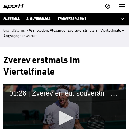



FUSSBALL
2. BUNDESLIGA
TRANSFERMARKT
Grand Slams
>
Wimbledon: Alexander Zverev erstmals im Viertelfinale -
Angstgegner wartet
Zverev erstmals im
Viertelfinale
01:26 | Zverev erneut souverän - Sensationssieg bei den Damen