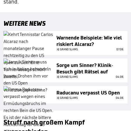
stand.
WEITERE NEWS
Warnende Beispiele: Wie viel
riskiert Alcaraz?
GRAND SLAMS
07.08.
Sorge um Sinner? Klinik-
Besuch gibt Rätsel auf
GRAND SLAMS
04.08.
Raducanu verpasst US Open
GRAND SLAMS
04.08.
Struff nach großem Kampf