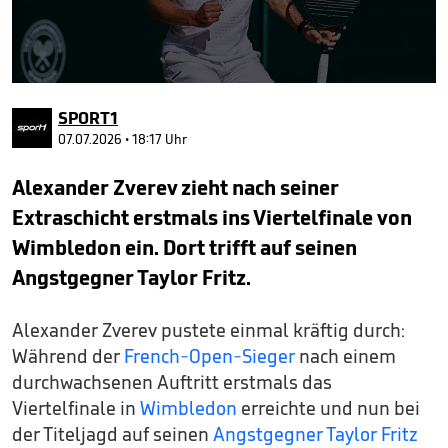
0
seconds
SPORT1
of
1
07.07.2026 • 18:17 Uhr
minute,
26
Alexander Zverev zieht nach seiner
seconds
Extraschicht erstmals ins Viertelfinale von
Wimbledon ein. Dort trifft auf seinen
Angstgegner Taylor Fritz.
Alexander Zverev pustete einmal kräftig durch:
Während der
French-Open-Sieger
nach einem
durchwachsenen Auftritt erstmals das
Viertelfinale in
Wimbledon
erreichte und nun bei
der Titeljagd auf seinen
Angstgegner Taylor Fritz