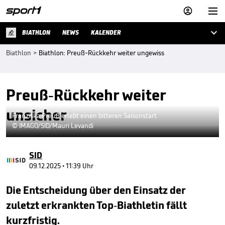



BIATHLON
NEWS
KALENDER
Biathlon
>
Biathlon: Preuß-Rückkehr weiter ungewiss
Preuß-Rückkehr weiter
unsicher
Franziska Preuß erlebt einen bitteren Saisonstart
© IMAGO/SID/Mauri Levandi
SID
09.12.2025 • 11:39 Uhr
Die Entscheidung über den Einsatz der
zuletzt erkrankten Top-Biathletin fällt
kurzfristig.