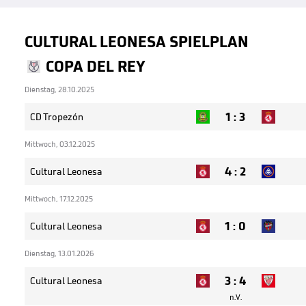
CULTURAL LEONESA SPIELPLAN
COPA DEL REY
Dienstag, 28.10.2025
1
:
3
CD Tropezón
Mittwoch, 03.12.2025
4
:
2
Cultural Leonesa
Mittwoch, 17.12.2025
1
:
0
Cultural Leonesa
Dienstag, 13.01.2026
3
:
4
Cultural Leonesa
n.V.