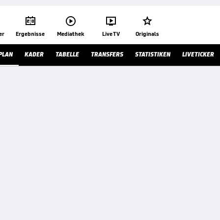




er
Ergebnisse
Mediathek
Live TV
Originals
PLAN
KADER
TABELLE
TRANSFERS
STATISTIKEN
LIVETICKER