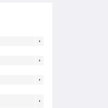



