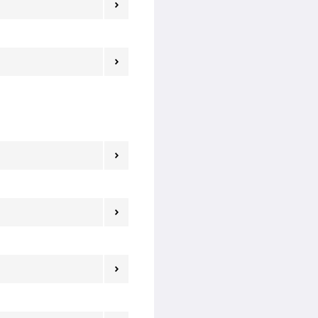




