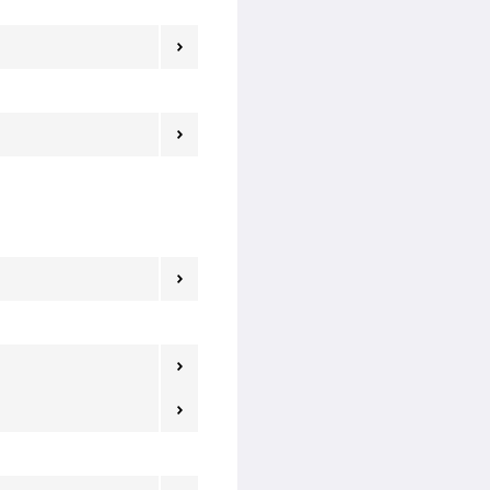




