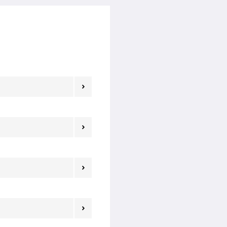



