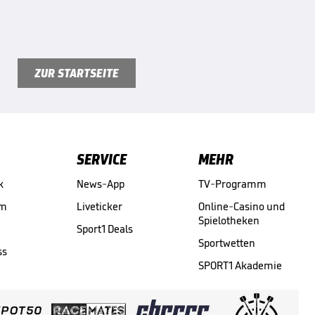
ZUR STARTSEITE
SERVICE
MEHR
k
News-App
TV-Programm
am
Liveticker
Online-Casino und
Spielotheken
Sport1 Deals
Sportwetten
ss
SPORT1 Akademie