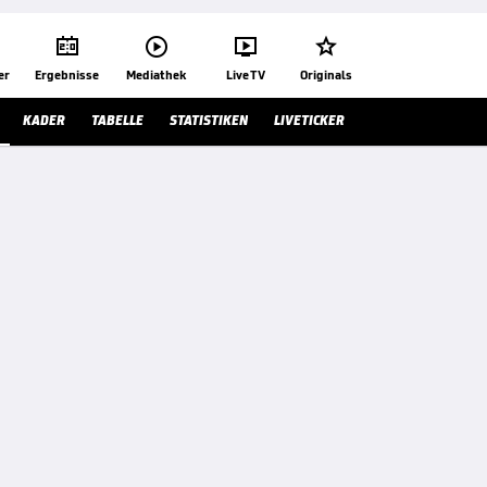




er
Ergebnisse
Mediathek
Live TV
Originals
KADER
TABELLE
STATISTIKEN
LIVETICKER