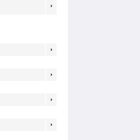




