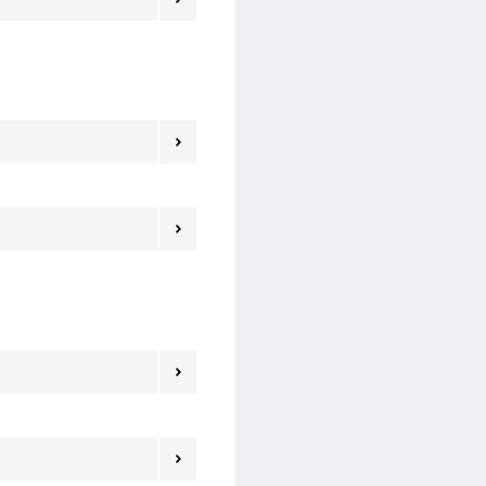



