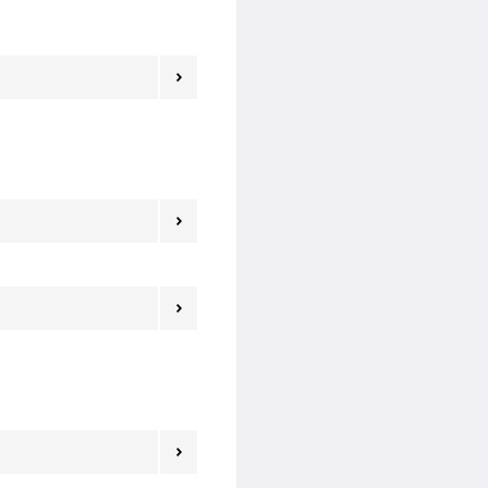



