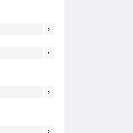



