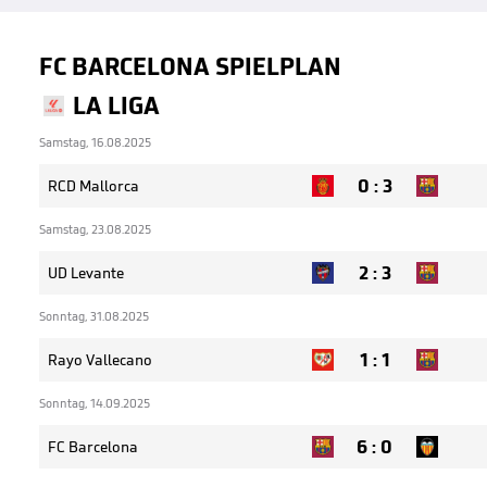
FC BARCELONA SPIELPLAN
LA LIGA
Samstag, 16.08.2025
0
:
3
RCD Mallorca
Samstag, 23.08.2025
2
:
3
UD Levante
Sonntag, 31.08.2025
1
:
1
Rayo Vallecano
Sonntag, 14.09.2025
6
:
0
FC Barcelona