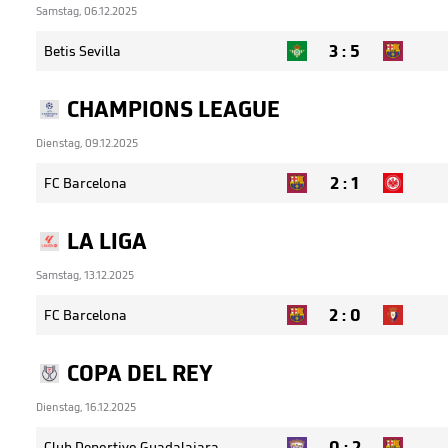
Samstag, 06.12.2025
3
:
5
Betis Sevilla
CHAMPIONS LEAGUE
Dienstag, 09.12.2025
2
:
1
FC Barcelona
LA LIGA
Samstag, 13.12.2025
2
:
0
FC Barcelona
COPA DEL REY
Dienstag, 16.12.2025
0
:
2
Club Deportivo Guadalajara