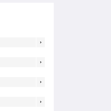



