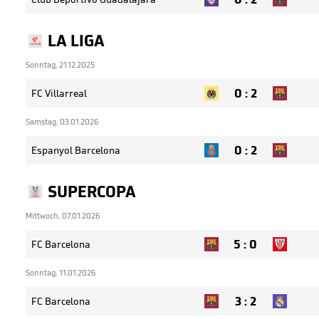
LA LIGA
Sonntag, 21.12.2025
0
:
2
FC Villarreal
Samstag, 03.01.2026
0
:
2
Espanyol Barcelona
SUPERCOPA
Mittwoch, 07.01.2026
5
:
0
FC Barcelona
Sonntag, 11.01.2026
3
:
2
FC Barcelona