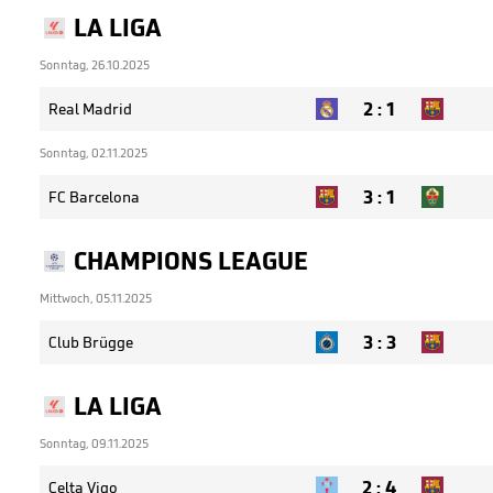
LA LIGA
Sonntag, 26.10.2025
2
:
1
Real Madrid
Sonntag, 02.11.2025
3
:
1
FC Barcelona
CHAMPIONS LEAGUE
Mittwoch, 05.11.2025
3
:
3
Club Brügge
LA LIGA
Sonntag, 09.11.2025
2
:
4
Celta Vigo