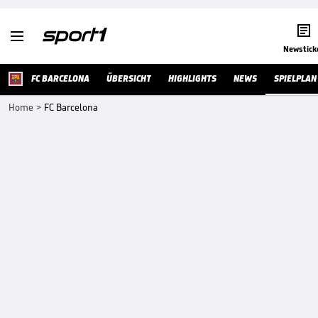


Newstick
FC BARCELONA
ÜBERSICHT
HIGHLIGHTS
NEWS
SPIELPLAN
Home
>
FC Barcelona