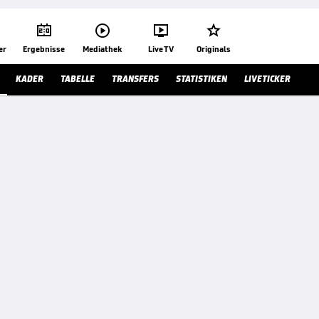




er
Ergebnisse
Mediathek
Live TV
Originals
KADER
TABELLE
TRANSFERS
STATISTIKEN
LIVETICKER