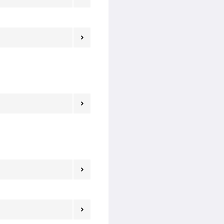



