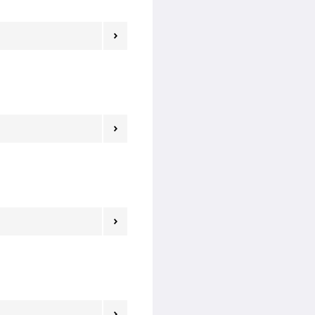



