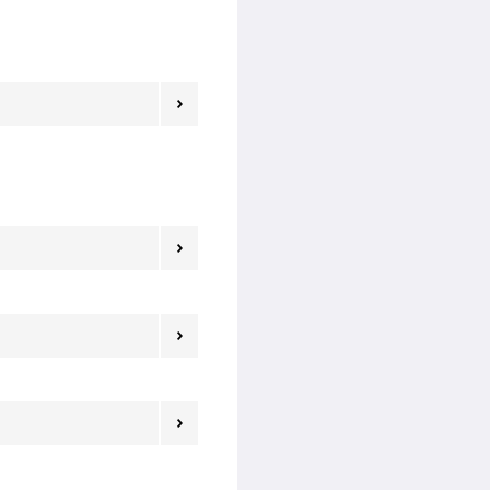



