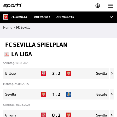



FC SEVILLA
ÜBERSICHT
HIGHLIGHTS
Home
>
FC Sevilla
FC SEVILLA SPIELPLAN
LA LIGA
Sonntag, 17.08.2025
3
:
2
Bilbao
Sevilla

Montag, 25.08.2025
1
:
2
Sevilla
Getafe

Samstag, 30.08.2025
0
:
2
Girona
Sevilla
