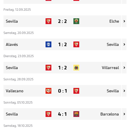
Freitag, 12.09.2025
2
:
2
Sevilla
Elche

Samstag, 20.09.2025
1
:
2
Alavés
Sevilla

Dienstag, 23.09.2025
1
:
2
Sevilla
Villarreal

Sonntag, 28.09.2025
0
:
1
Vallecano
Sevilla

Sonntag, 05.10.2025
4
:
1
Sevilla
Barcelona

Samstag, 18.10.2025