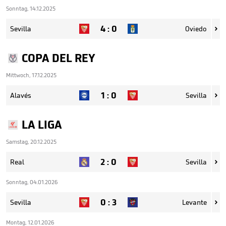
Sonntag, 14.12.2025
4
:
0
Sevilla
Oviedo

COPA DEL REY
Mittwoch, 17.12.2025
1
:
0
Alavés
Sevilla

LA LIGA
Samstag, 20.12.2025
2
:
0
Real
Sevilla

Sonntag, 04.01.2026
0
:
3
Sevilla
Levante

Montag, 12.01.2026