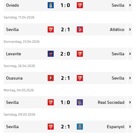
1
:
0
Oviedo
Sevilla

Samstag, 11.04.2026
2
:
1
Sevilla
Atlético

Donnerstag, 23.04.2026
2
:
0
Levante
Sevilla

Sonntag, 26.04.2026
2
:
1
Osasuna
Sevilla

Montag, 04.05.2026
1
:
0
Sevilla
Real Sociedad

Samstag, 09.05.2026
2
:
1
Sevilla
Espanyol
