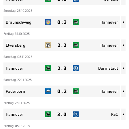
Sonntag, 26.10.2025
0
:
3
Braunschweig
Hannover

Freitag, 31.10.2025
2
:
2
Elversberg
Hannover

Samstag, 08.11.2025
2
:
3
Hannover
Darmstadt

Samstag, 22.11.2025
0
:
2
Paderborn
Hannover

Freitag, 28.11.2025
3
:
0
Hannover
KSC

Freitag, 05.12.2025