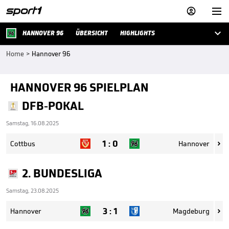



HANNOVER 96
ÜBERSICHT
HIGHLIGHTS
Home
>
Hannover 96
HANNOVER 96 SPIELPLAN
DFB-POKAL
Samstag, 16.08.2025
1
:
0
Cottbus
Hannover

2. BUNDESLIGA
Samstag, 23.08.2025
3
:
1
Hannover
Magdeburg
