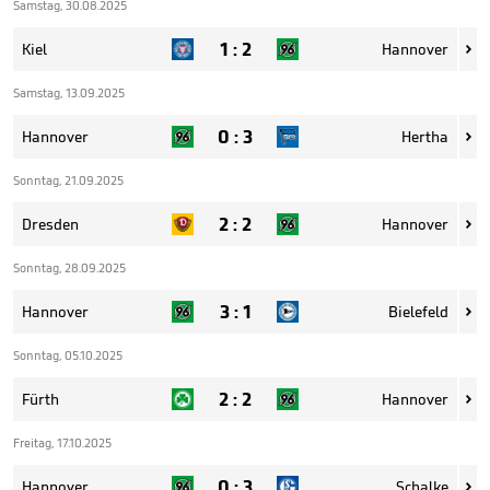
Samstag, 30.08.2025
1
:
2
Kiel
Hannover

Samstag, 13.09.2025
0
:
3
Hannover
Hertha

Sonntag, 21.09.2025
2
:
2
Dresden
Hannover

Sonntag, 28.09.2025
3
:
1
Hannover
Bielefeld

Sonntag, 05.10.2025
2
:
2
Fürth
Hannover

Freitag, 17.10.2025
0
:
3
Hannover
Schalke
