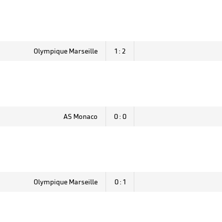
Olympique Marseille
1 : 2
AS Monaco
0 : 0
Olympique Marseille
0 : 1