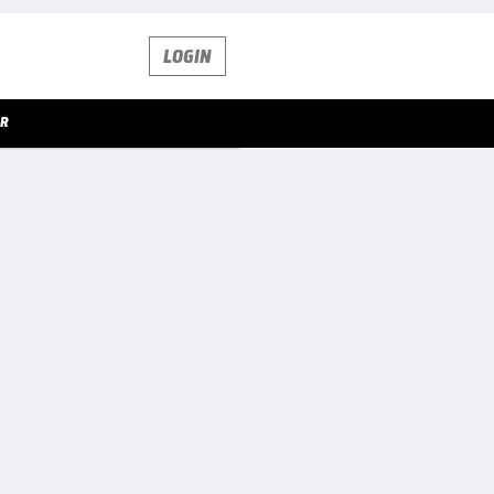
LOGIN
ER