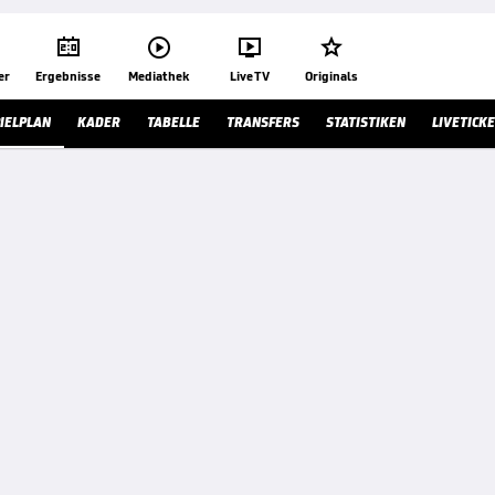




er
Ergebnisse
Mediathek
Live TV
Originals
IELPLAN
KADER
TABELLE
TRANSFERS
STATISTIKEN
LIVETICK