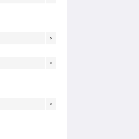


