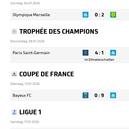
Sonntag, 04.01.2026
0
:
2
Olympique Marseille
TROPHÉE DES CHAMPIONS
Donnerstag, 08.01.2026
4
:
1
Paris Saint-Germain
im Elfmeterschießen
COUPE DE FRANCE
Dienstag, 13.01.2026
0
:
9
Bayeux FC
LIGUE 1
Samstag, 17.01.2026