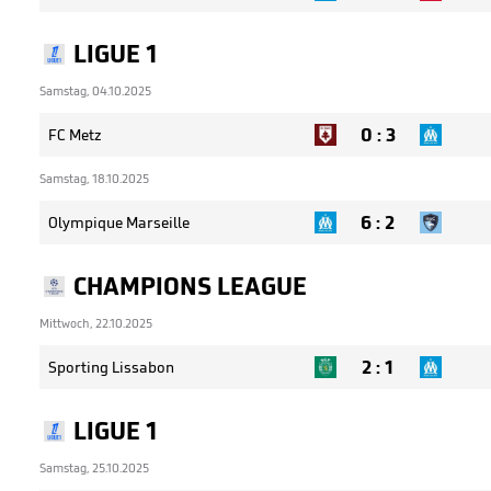
LIGUE 1
Samstag, 04.10.2025
0
:
3
FC Metz
Samstag, 18.10.2025
6
:
2
Olympique Marseille
CHAMPIONS LEAGUE
Mittwoch, 22.10.2025
2
:
1
Sporting Lissabon
LIGUE 1
Samstag, 25.10.2025