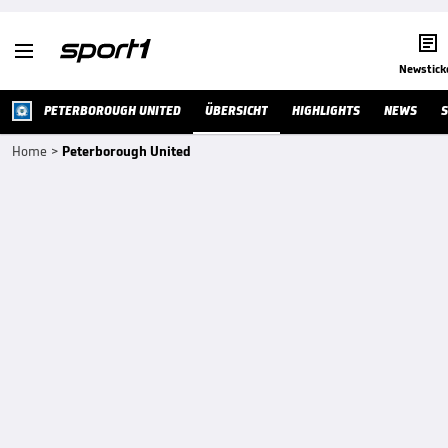


Newstick
PETERBOROUGH UNITED
ÜBERSICHT
HIGHLIGHTS
NEWS
S
Home
>
Peterborough United