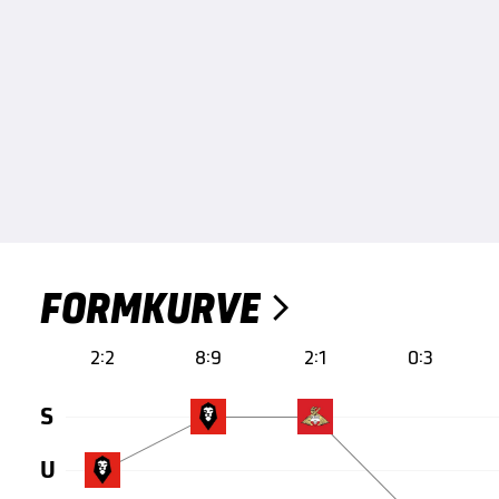
FORMKURVE

2:2
8:9
2:1
0:3
S
U