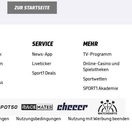
ZUR STARTSEITE
SERVICE
MEHR
k
News-App
TV-Programm
am
Liveticker
Online-Casino und
Spielotheken
Sport1 Deals
Sportwetten
ss
SPORT1 Akademie
ungen
Nutzungsbedingungen
Nutzung mit Werbung beenden