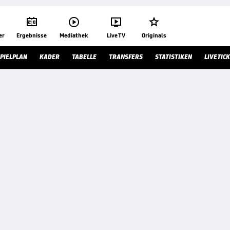




er
Ergebnisse
Mediathek
Live TV
Originals
PIELPLAN
KADER
TABELLE
TRANSFERS
STATISTIKEN
LIVETIC