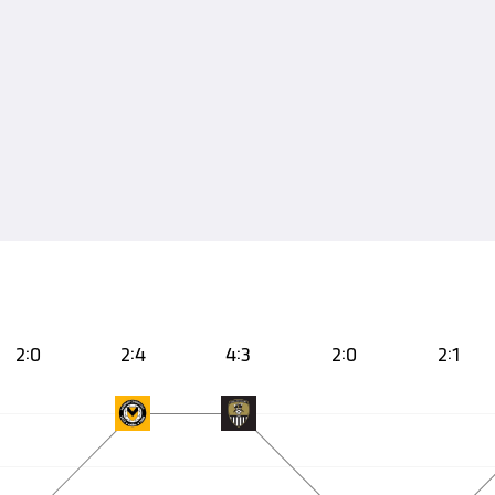
2:0
2:4
4:3
2:0
2:1