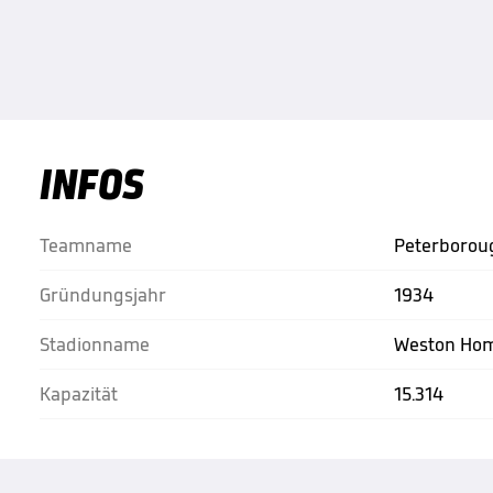
INFOS
Teamname
Peterborou
Gründungsjahr
1934
Stadionname
Weston Hom
Kapazität
15.314