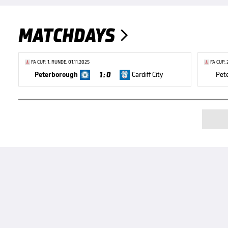
MATCHDAYS

FA CUP, 1. RUNDE, 01.11.2025
FA CUP, 
1 : 0
Peterborough
Cardiff City
Pet