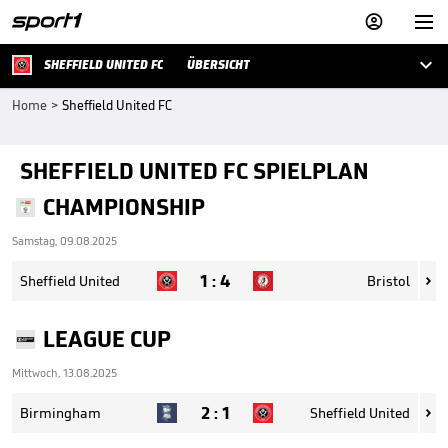



SHEFFIELD UNITED FC
ÜBERSICHT
Home
>
Sheffield United FC
SHEFFIELD UNITED FC SPIELPLAN
CHAMPIONSHIP
Samstag, 09.08.2025
1
:
4
Sheffield United
Bristol

LEAGUE CUP
Mittwoch, 13.08.2025
2
:
1
Birmingham
Sheffield United
