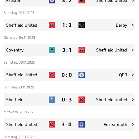
3
:
2
Preston
Sheffield United

Samstag, 01.11.2025
1
:
3
Sheffield United
Derby

Dienstag, 04.11.2025
3
:
1
Coventry
Sheffield United

Samstag, 08.11.2025
0
:
0
Sheffield United
QPR

Sonntag, 23.11.2025
0
:
3
Sheffield
Sheffield United

Mittwoch, 26.11.2025
3
:
0
Sheffield United
Portsmouth

Samstag, 29.11.2025