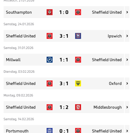
Mittwoch, 21.01.2026
1
:
0
Southampton
Sheffield United

Samstag, 24.01.2026
3
:
1
Sheffield United
Ipswich

Samstag, 31.01.2026
1
:
1
Millwall
Sheffield United

Dienstag, 03.02.2026
3
:
1
Sheffield United
Oxford

Montag, 09.02.2026
1
:
2
Sheffield United
Middlesbrough

Samstag, 14.02.2026
0
:
1
Portsmouth
Sheffield United
