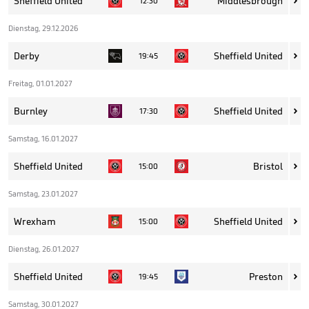
Sheffield United
Middlesbrough
12:30

Dienstag, 29.12.2026
Derby
Sheffield United
19:45

Freitag, 01.01.2027
Burnley
Sheffield United
17:30

Samstag, 16.01.2027
Sheffield United
Bristol
15:00

Samstag, 23.01.2027
Wrexham
Sheffield United
15:00

Dienstag, 26.01.2027
Sheffield United
Preston
19:45

Samstag, 30.01.2027