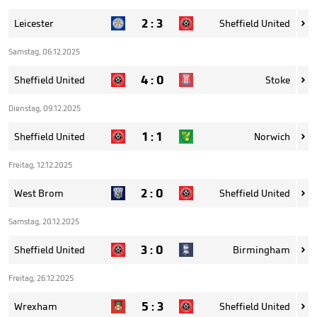
2
:
3
Leicester
Sheffield United

Samstag, 06.12.2025
4
:
0
Sheffield United
Stoke

Dienstag, 09.12.2025
1
:
1
Sheffield United
Norwich

Freitag, 12.12.2025
2
:
0
West Brom
Sheffield United

Samstag, 20.12.2025
3
:
0
Sheffield United
Birmingham

Freitag, 26.12.2025
5
:
3
Wrexham
Sheffield United
