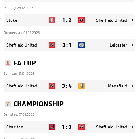
Montag, 29.12.2025
1
:
2
Stoke
Sheffield United

Donnerstag, 01.01.2026
3
:
1
Sheffield United
Leicester

FA CUP
Sonntag, 11.01.2026
3
:
4
Sheffield United
Mansfield

CHAMPIONSHIP
Samstag, 17.01.2026
1
:
0
Charlton
Sheffield United
