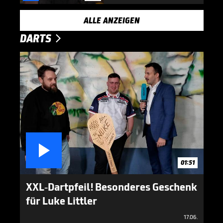
ALLE ANZEIGEN
DARTS


01:51
XXL-Dartpfeil! Besonderes Geschenk
für Luke Littler
17.06.