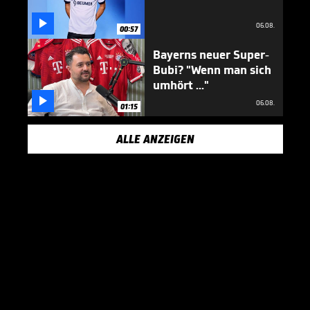

06.08.
00:57
Bayerns neuer Super-
Bubi? "Wenn man sich
umhört ..."

06.08.
01:15
ALLE ANZEIGEN