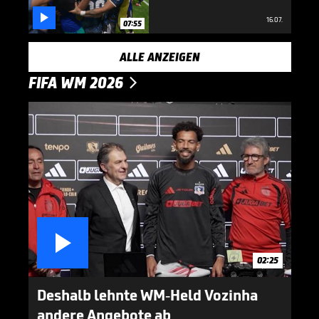

16.07.
07:55
ALLE ANZEIGEN
FIFA WM 2026


02:25
Deshalb lehnte WM-Held Vozinha
andere Angebote ab