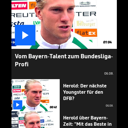

01:04
Vom Bayern-Talent zum Bundesliga-
Profi
06.08.
Herold: Der nächste
Youngster für den
DFB?

06.08.
00:41
Herold über Bayern-
Zeit: "Mit das Beste in