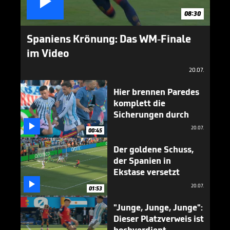

08:30
Spaniens Krönung: Das WM-Finale
im Video
20.07.
Hier brennen Paredes
komplett die
Sicherungen durch

20.07.
00:45
Der goldene Schuss,
der Spanien in
Ekstase versetzt

20.07.
01:53
"Junge, Junge, Junge":
Dieser Platzverweis ist
hochverdient