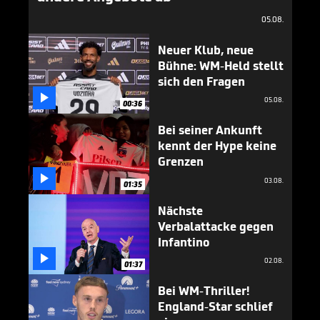
05.08.
Neuer Klub, neue
Bühne: WM-Held stellt
sich den Fragen

05.08.
00:36
Bei seiner Ankunft
kennt der Hype keine
Grenzen

03.08.
01:35
Nächste
Verbalattacke gegen
Infantino

02.08.
01:37
Bei WM-Thriller!
England-Star schlief