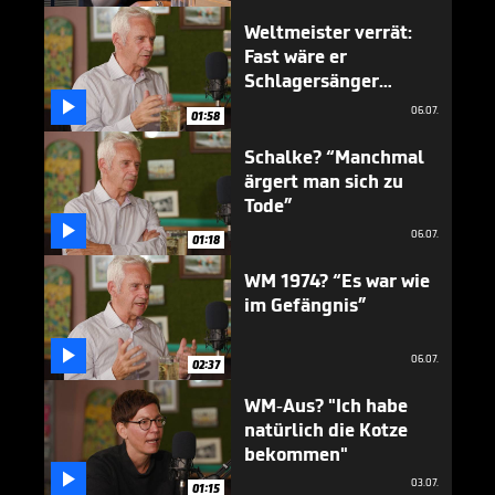
Weltmeister verrät:
Fast wäre er
Schlagersänger
geworden

06.07.
01:58
Schalke? “Manchmal
ärgert man sich zu
Tode”

06.07.
01:18
WM 1974? “Es war wie
im Gefängnis”

06.07.
02:37
WM-Aus? "Ich habe
natürlich die Kotze
bekommen"

03.07.
01:15