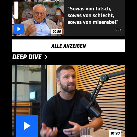
"Sowas von falsch,
sowas von schlecht,
sowas von miserabel"

19.07.
00:58
ALLE ANZEIGEN
DEEP DIVE


01:20