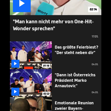

02:14
"Man kann nicht mehr von One-Hit-
Wonder sprechen"
17.05.
Das größte Feierbiest?
"Der steht neben dir"

04.05.
01:16
"Dann ist Österreichs
Präsident Marko
Arnautovic"

04.05.
02:22
Emotionale Reunion
zweier Bayern-