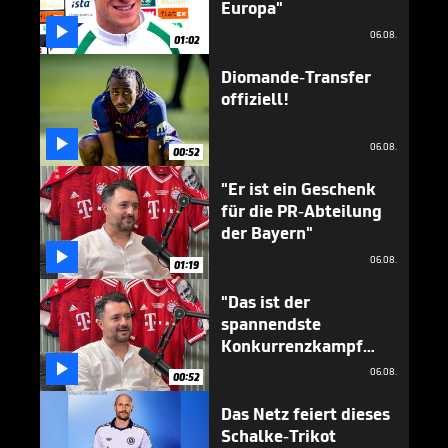
Europa"

06.08.
01:02
Diomande-Transfer
offiziell!

06.08.
00:52
"Er ist ein Geschenk
für die PR-Abteilung
der Bayern"

06.08.
01:19
"Das ist der
spannendste
Konkurrenzkampf
beim FC Bayern"

06.08.
00:52
Das Netz feiert dieses
Schalke-Trikot