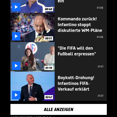
ein

01.08.
00:48
Kommando zurück!
Infantino stoppt
diskutierte WM-Pläne

01.08.
00:51
"Die FIFA will den
Fußball erpressen"

31.07.
01:19
Boykott-Drohung!
Infantinos FIFA-
Verkauf erklärt

31.07.
02:47
ALLE ANZEIGEN