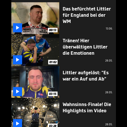
Das befürchtet Littler
für England bei der
WM

13.06.
00:13
Tränen! Hier
überwältigen Littler
die Emotionen

28.05.
01:02
Littler aufgelöst: "Es
war ein Auf und Ab"

28.05.
03:15
Wahnsinns-Finale! Die
Highlights im Video

28.05.
03:28