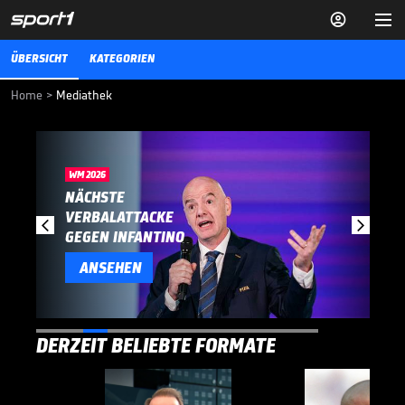


ÜBERSICHT
KATEGORIEN
Home
>
Mediathek
WM 2026
NÄCHSTE
VERBALATTACKE


GEGEN INFANTINO
ANSEHEN
DERZEIT BELIEBTE FORMATE
SPANIENS
NÄCHSTE
BEI
NEUER
DESHALB
BEI
KRÖNUNG:
VERBALATTACKE
WM-
KLUB,
LEHNTE
SEINER
DAS
GEGEN
THRILLER!
NEUE
WM-
ANKUNFT