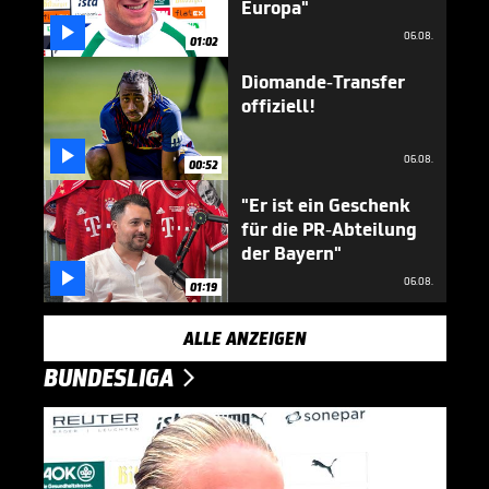
Europa"

06.08.
01:02
Diomande-Transfer
offiziell!

06.08.
00:52
"Er ist ein Geschenk
für die PR-Abteilung
der Bayern"

06.08.
01:19
ALLE ANZEIGEN
BUNDESLIGA
