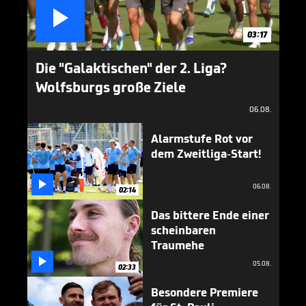

03:17
Die "Galaktischen" der 2. Liga?
Wolfsburgs große Ziele
06.08.
Alarmstufe Rot vor
dem Zweitliga-Start!

06.08.
02:14
Das bittere Ende einer
scheinbaren
Traumehe

05.08.
02:33
Besondere Premiere