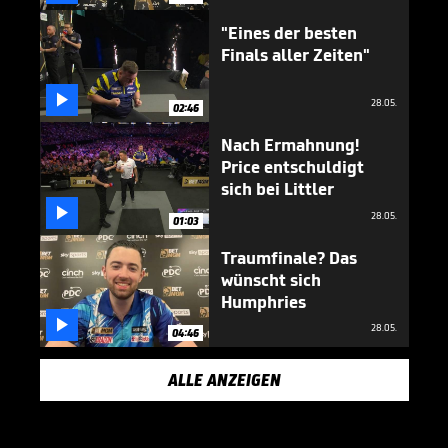
"Eines der besten
Finals aller Zeiten"

28.05.
02:46
Nach Ermahnung!
Price entschuldigt
sich bei Littler

28.05.
01:03
Traumfinale? Das
wünscht sich
Humphries

28.05.
04:46
ALLE ANZEIGEN