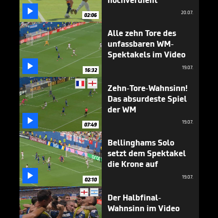

20.07.
02:06
Alle zehn Tore des
unfassbaren WM-
Spektakels im Video

19.07.
16:32
Zehn-Tore-Wahnsinn!
Das absurdeste Spiel
der WM

19.07.
07:49
Bellinghams Solo
setzt dem Spektakel
die Krone auf

19.07.
02:10
Der Halbfinal-
Wahnsinn im Video