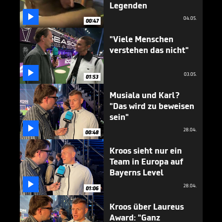
Legenden

04.05.
00:47
"Viele Menschen
verstehen das nicht"

03.05.
01:53
Musiala und Karl?
"Das wird zu beweisen
sein"

28.04.
00:48
Kroos sieht nur ein
Team in Europa auf
Bayerns Level

28.04.
01:06
Kroos über Laureus
Award: "Ganz