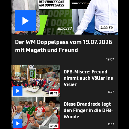

2:00:59
Der WM Doppelpass vom 19.07.2026
mit Magath und Freund
19.07.
DFB-Misere: Freund
nimmt auch Völler ins
Visier

19.07.
01:14
Diese Brandrede legt
den Finger in die DFB-
Wunde

19.07.
01:21