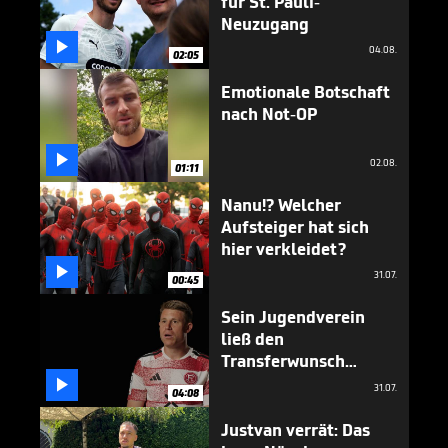
für St. Pauli-
Neuzugang

04.08.
02:05
Emotionale Botschaft
nach Not-OP

02.08.
01:11
Nanu!? Welcher
Aufsteiger hat sich
hier verkleidet?

31.07.
00:45
Sein Jugendverein
ließ den
Transferwunsch
platzen

31.07.
04:08
Justvan verrät: Das