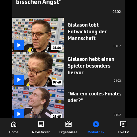
bisschen Angst"
01.02.
Gislason lobt
Entwicklung der
Mannschaft

01.02.
03:44
Gislason hebt einen
Spieler besonders
hervor

01.02.
02:40
"War ein cooles Finale,
oder?"

01.02.
03:45





"Mir fehlen ein
Home
Newsticker
Ergebnisse
Mediathek
Live TV
bisschen die Worte"