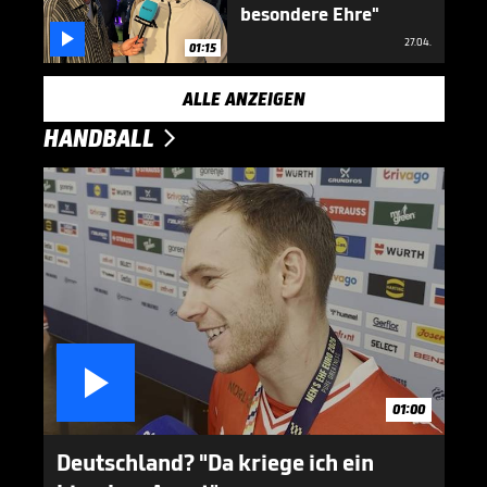
besondere Ehre"

27.04.
01:15
ALLE ANZEIGEN
HANDBALL


01:00
Deutschland? "Da kriege ich ein