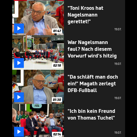
"Toni Kroos hat
Nagelsmann
gerettet!"

19.07.
01:47
War Nagelsmann
faul? Nach diesem
Vorwurf wird's hitzig

19.07.
02:18
"Da schläft man doch
ein!" Magath zerlegt
DFB-Fußball

19.07.
01:30
"Ich bin kein Freund
von Thomas Tuchel"

19.07.
02:14