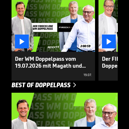


2:00:59
Der WM Doppelpass vom
Der FIROC
19.07.2026 mit Magath und
Doppelpass
Freund
mit Pierre 
19.07.
BEST OF DOPPELPASS
