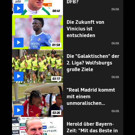
DFB?

06.08.
00:41
Die Zukunft von
Vinícius ist
entschieden

06.08.
01:58
Die "Galaktischen" der
2. Liga? Wolfsburgs
große Ziele

06.08.
03:17
"Real Madrid kommt
mit einem
unmoralischen
Angebot"

06.08.
02:26
Herold über Bayern-
Zeit: "Mit das Beste in