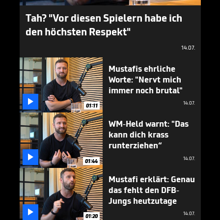
Tah? "Vor diesen Spielern habe ich
den höchsten Respekt"
14.07.
Mustafis ehrliche
Worte: "Nervt mich
immer noch brutal"

14.07.
01:11
WM-Held warnt: "Das
kann dich krass
runterziehen“

14.07.
01:44
Mustafi erklärt: Genau
das fehlt den DFB-
Jungs heutzutage

14.07.
01:20