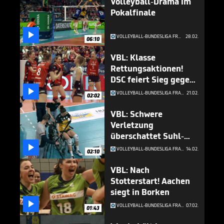
Volleyball-Drama im
Pokalfinale

VOLLEYBALL-BUNDESLIGA FRAUEN
28.02.
06:10
VBL: Klasse
Rettungsaktionen!
DSC feiert Sieg gegen
Borken

VOLLEYBALL-BUNDESLIGA FRAUEN
21.02.
02:02
VBL: Schwere
Verletzung
überschattet Suhl-
Sieg

VOLLEYBALL-BUNDESLIGA FRAUEN
14.02.
02:10
VBL: Nach
Stotterstart! Aachen
siegt in Borken

VOLLEYBALL-BUNDESLIGA FRAUEN
07.02.
01:43