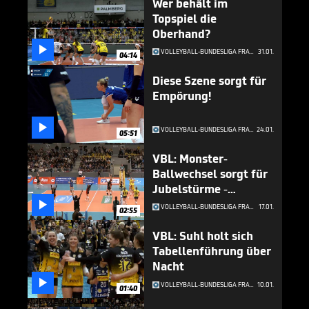
Wer behält im
Topspiel die
Oberhand?

VOLLEYBALL-BUNDESLIGA FRAUEN
31.01.
04:14
Diese Szene sorgt für
Empörung!

VOLLEYBALL-BUNDESLIGA FRAUEN
24.01.
05:51
VBL: Monster-
Ballwechsel sorgt für
Jubelstürme -
Hamburg ärgert

VOLLEYBALL-BUNDESLIGA FRAUEN
17.01.
02:55
Schwerin
VBL: Suhl holt sich
Tabellenführung über
Nacht

VOLLEYBALL-BUNDESLIGA FRAUEN
10.01.
01:40