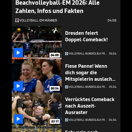
Beachvolleyball-EM 2026: Alle
Zahlen, Infos und Fakten
VOLLEYBALL-EM MÄNNER
04.08.
Dresden feiert
Doppel-Comeback!

VOLLEYBALL-BUNDESLIGA FRAUEN
06.04.
04:09
Fiese Panne! Wenn
dich sogar die
Mitspielerin auslacht
...

VOLLEYBALL-BUNDESLIGA FRAUEN
05.04.
00:54
Verrücktes Comeback
nach Auszeit-
Ausraster

VOLLEYBALL-BUNDESLIGA FRAUEN
04.04.
03:11