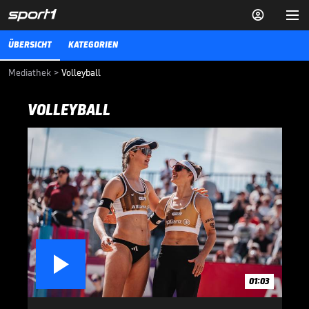


ÜBERSICHT
KATEGORIEN
Mediathek
>
Volleyball
VOLLEYBALL

01:03