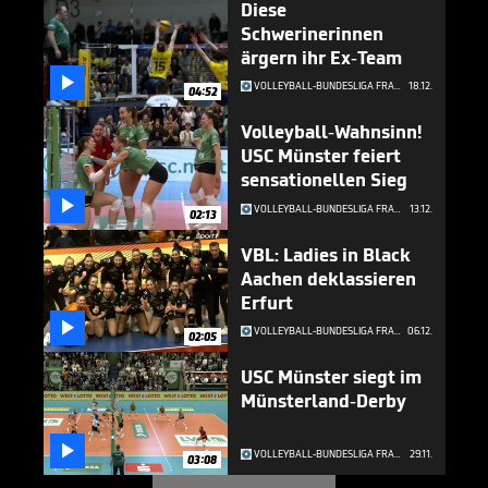
Diese
Schwerinerinnen
ärgern ihr Ex-Team

VOLLEYBALL-BUNDESLIGA FRAUEN
18.12.
04:52
Volleyball-Wahnsinn!
USC Münster feiert
sensationellen Sieg

VOLLEYBALL-BUNDESLIGA FRAUEN
13.12.
02:13
VBL: Ladies in Black
Aachen deklassieren
Erfurt

VOLLEYBALL-BUNDESLIGA FRAUEN
06.12.
02:05
USC Münster siegt im
Münsterland-Derby

VOLLEYBALL-BUNDESLIGA FRAUEN
29.11.
03:08