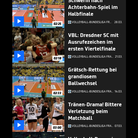
Schwerin nach
Achterbahn-Spiel im
Halbfinale

VOLLEYBALL-BUNDESLIGA FRAUEN
28.03.
02:25
VBL: Dresdner SC mit
Ausrufezeichen im
ersten Viertelfinale

VOLLEYBALL-BUNDESLIGA FRAUEN
21.03.
02:18
Grätsch-Rettung bei
grandiosem
Ballwechsel

VOLLEYBALL-BUNDESLIGA FRAUEN
14.03.
02:33
Tränen-Drama! Bittere
Verletzung beim
Matchball

VOLLEYBALL-BUNDESLIGA FRAUEN
07.03.
03:00