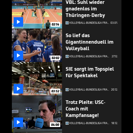
VBL: Suhl wieder
gnadenlos im
Thüringen-Derby

VOLLEYBALL-BUNDESLIGA FRAUEN
03.01.
02:14
So lief das
Gigantinnenduell im
Volleyball

VOLLEYBALL-BUNDESLIGA FRAUEN
27.12.
02:02
SIE sorgt im Topspiel
für Spektakel

VOLLEYBALL-BUNDESLIGA FRAUEN
20.12.
03:52
Trotz Pleite: USC-
Coach mit
Kampfansage!

VOLLEYBALL-BUNDESLIGA FRAUEN
18.12.
04:00