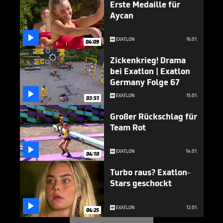
Erste Medaille für
Aycan

EXATLON
16.01.
04:09
Zickenkrieg! Drama
bei Exatlon | Exatlon
Germany Folge 67

EXATLON
15.01.
03:51
Großer Rückschlag für
Team Rot

EXATLON
14.01.
04:10
Turbo raus? Exatlon-
Stars geschockt

EXATLON
12.01.
04:25