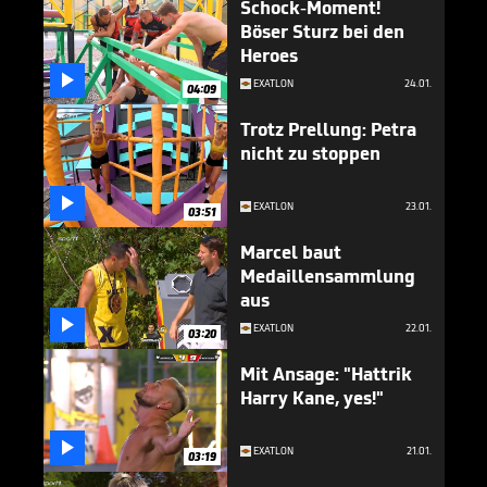
Schock-Moment!
Böser Sturz bei den
Heroes

EXATLON
24.01.
04:09
Trotz Prellung: Petra
nicht zu stoppen

EXATLON
23.01.
03:51
Marcel baut
Medaillensammlung
aus

EXATLON
22.01.
03:20
Mit Ansage: "Hattrik
Harry Kane, yes!"

EXATLON
21.01.
03:19