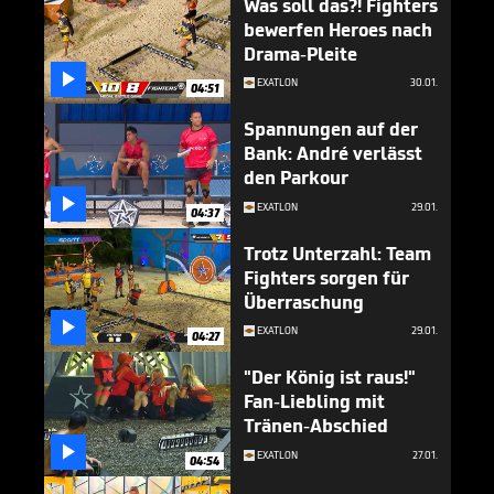
Was soll das?! Fighters
bewerfen Heroes nach
Drama-Pleite

EXATLON
30.01.
04:51
Spannungen auf der
Bank: André verlässt
den Parkour

EXATLON
29.01.
04:37
Trotz Unterzahl: Team
Fighters sorgen für
Überraschung

EXATLON
29.01.
04:27
"Der König ist raus!"
Fan-Liebling mit
Tränen-Abschied

EXATLON
27.01.
04:54