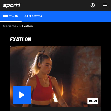


ÜBERSICHT
KATEGORIEN
Mediathek
>
Exatlon
EXATLON

04:59