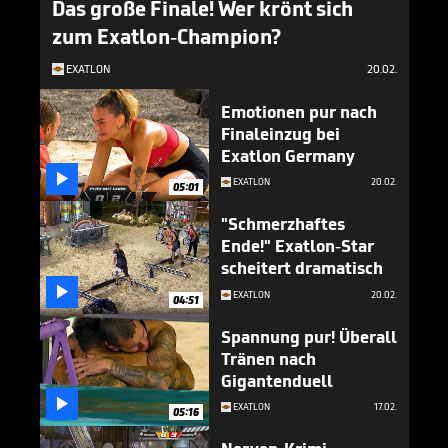
Das große Finale! Wer krönt sich
zum Exatlon-Champion?
EXATLON
20.02.
Emotionen pur nach
Finaleinzug bei
Exatlon Germany

EXATLON
20.02.
05:01
"Schmerzhaftes
Ende!" Exatlon-Star
scheitert dramatisch

EXATLON
20.02.
04:51
Spannung pur! Überall
Tränen nach
Gigantenduell

EXATLON
17.02.
05:16