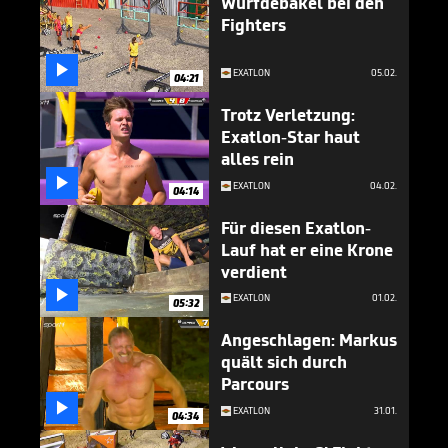
Wurfdebakel bei den
Fighters

EXATLON
05.02.
04:21
Trotz Verletzung:
Exatlon-Star haut
alles rein

EXATLON
04.02.
04:14
Für diesen Exatlon-
Lauf hat er eine Krone
verdient

EXATLON
01.02.
05:32
Angeschlagen: Markus
quält sich durch
Parcours

EXATLON
31.01.
04:34