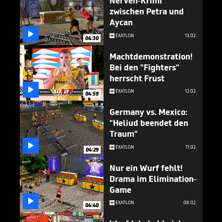
Nerven-Krimi
zwischen Petra und
Aycan

EXATLON
13.02.
04:30
Machtdemonstration!
Bei den "Fighters"
herrscht Frust

EXATLON
12.02.
04:59
Germany vs. Mexico:
"Heliud beendet den
Traum"

EXATLON
11.02.
04:29
Nur ein Wurf fehlt!
Drama im Elimination-
Game

EXATLON
08.02.
04:40