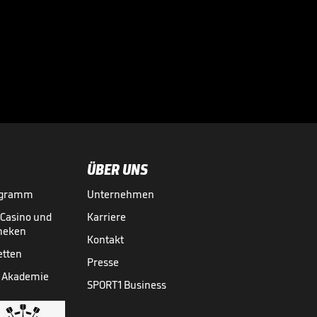
Sportdirektor
spricht Machtwort
bei BVB-Star

BUNDESLIGA MEDIATHEK HIGHLIGHTS
vor 10 Std.
00:34
ÜBER UNS
ogramm
Unternehmen
-Casino und
Karriere
theken
Kontakt
etten
Presse
 Akademie
SPORT1 Business