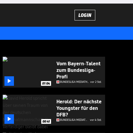
LOGIN
Vom Bayern-Talent
zum Bundesliga-
Profi

BUNDESLIGA MEDIATHEK HIGHLIGHTS
vor 2 Std.
01:04
Herold: Der nächste
Youngster für den
DFB?

BUNDESLIGA MEDIATHEK HIGHLIGHTS
vor 4 Std.
00:41