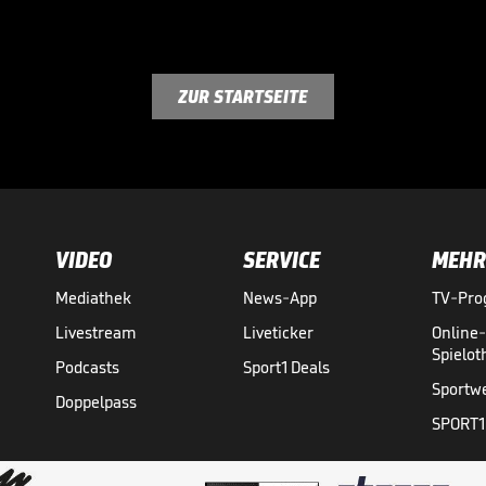
ZUR STARTSEITE
VIDEO
SERVICE
MEHR
Mediathek
News-App
TV-Pr
Livestream
Liveticker
Online
Spielo
Podcasts
Sport1 Deals
Sportw
Doppelpass
SPORT1