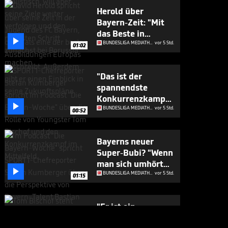
Herold über
Bayern-Zeit: "Mit
das Beste in

Europa"
BUNDESLIGA MEDIATHEK HIGHLIGHTS
vor 5 Std.
01:02
"Das ist der
spannendste
Konkurrenzkampf

beim FC Bayern"
BUNDESLIGA MEDIATHEK HIGHLIGHTS
vor 5 Std.
00:52
Bayerns neuer
Super-Bubi? "Wenn
man sich umhört

..."
BUNDESLIGA MEDIATHEK HIGHLIGHTS
vor 5 Std.
01:15
"Er ist ein
Geschenk für die