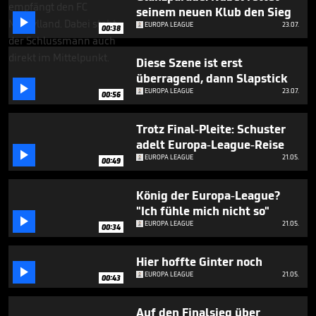
minute,
seinem neuen Klub den Sieg
9

EUROPA LEAGUE
23.07.
seconds
00:38
Diese Szene ist erst
überragend, dann Slapstick

EUROPA LEAGUE
23.07.
00:56
Trotz Final-Pleite: Schuster
adelt Europa-League-Reise

EUROPA LEAGUE
21.05.
00:49
König der Europa-League?
"Ich fühle mich nicht so"

EUROPA LEAGUE
21.05.
00:34
Hier hoffte Ginter noch

EUROPA LEAGUE
21.05.
00:43
Auf den Finalsieg über