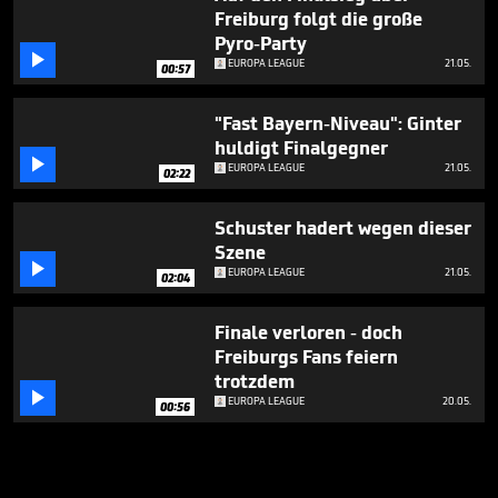
Freiburg folgt die große
Pyro-Party

EUROPA LEAGUE
21.05.
00:57
"Fast Bayern-Niveau": Ginter
huldigt Finalgegner

EUROPA LEAGUE
21.05.
02:22
Schuster hadert wegen dieser
Szene

EUROPA LEAGUE
21.05.
02:04
Finale verloren - doch
Freiburgs Fans feiern
trotzdem

EUROPA LEAGUE
20.05.
00:56