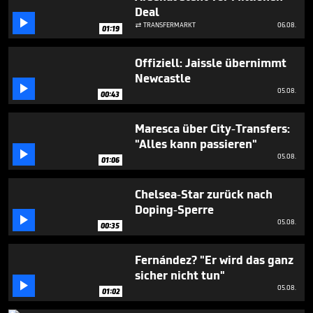
minute,
Deal
47

TRANSFERMARKT
06.08.
seconds

01:19
Offiziell: Jaissle übernimmt
Newcastle

05.08.
00:43
Maresca über City-Transfers:
"Alles kann passieren"

05.08.
01:06
Chelsea-Star zurück nach
Doping-Sperre

05.08.
00:35
Fernández? "Er wird das ganz
sicher nicht tun"

05.08.
01:02