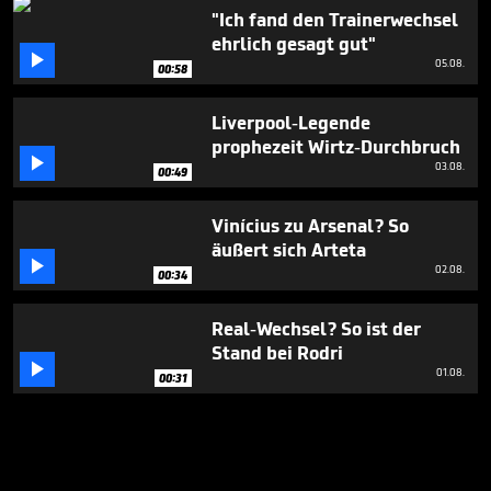
"Ich fand den Trainerwechsel
ehrlich gesagt gut"

05.08.
00:58
Liverpool-Legende
prophezeit Wirtz-Durchbruch

03.08.
00:49
Vinícius zu Arsenal? So
äußert sich Arteta

02.08.
00:34
Real-Wechsel? So ist der
Stand bei Rodri

01.08.
00:31