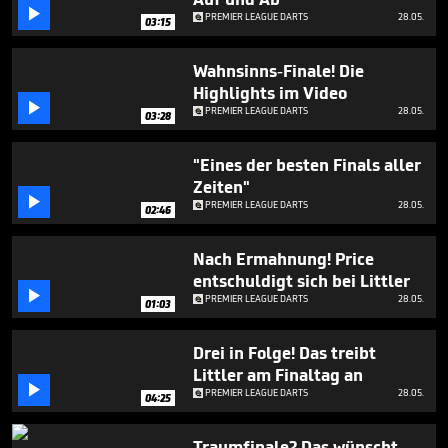
minute,

PREMIER LEAGUE DARTS
28.05.
4
03:15
seconds
Wahnsinns-Finale! Die
Highlights im Video

PREMIER LEAGUE DARTS
28.05.
03:28
"Eines der besten Finals aller
Zeiten"

PREMIER LEAGUE DARTS
28.05.
02:46
Nach Ermahnung! Price
entschuldigt sich bei Littler

PREMIER LEAGUE DARTS
28.05.
01:03
Drei in Folge! Das treibt
Littler am Finaltag an

PREMIER LEAGUE DARTS
28.05.
04:25
Traumfinale? Das wünscht