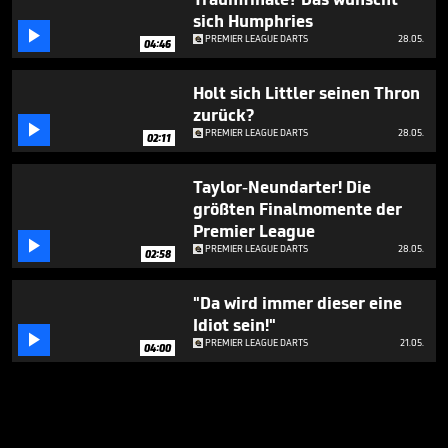
sich Humphries

PREMIER LEAGUE DARTS
28.05.
04:46
Holt sich Littler seinen Thron
zurück?

PREMIER LEAGUE DARTS
28.05.
02:11
Taylor-Neundarter! Die
größten Finalmomente der
Premier League

PREMIER LEAGUE DARTS
28.05.
02:58
"Da wird immer dieser eine
Idiot sein!"

PREMIER LEAGUE DARTS
21.05.
04:00