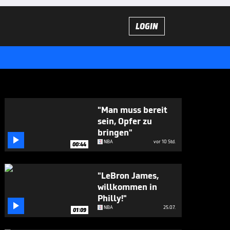
LOGIN
"Man muss bereit
sein, Opfer zu
bringen"

NBA
vor 10 Std.
00:44
"LeBron James,
willkommen in
Philly!"

NBA
25.07.
01:09