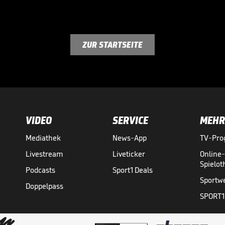
ZUR STARTSEITE
VIDEO
SERVICE
MEHR
Mediathek
News-App
TV-Pr
Livestream
Liveticker
Online
Spielo
Podcasts
Sport1 Deals
Sportw
Doppelpass
SPORT1