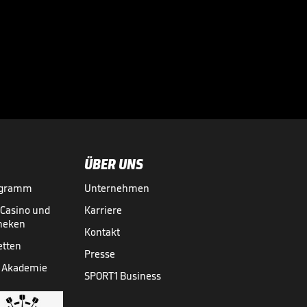
"Größer als
Silvester" - So
feiert New York

seine Knicks
NBA
19.06.
01:37
ÜBER UNS
ogramm
Unternehmen
-Casino und
Karriere
theken
Kontakt
etten
Presse
 Akademie
SPORT1 Business