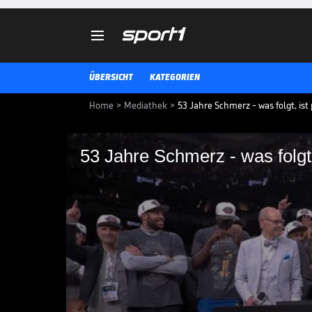

ÜBERSICHT
KATEGORIEN
Home
>
Mediathek
>
53 Jahre Schmerz - was folgt, ist
53 Jahre Schmerz - was folgt,
53 Jahre Schmerz - wa
Die New York Knicks krönen sich
Champion. Mit einem Sieg in Spie
entscheiden die New Yorker die Fi
NBA