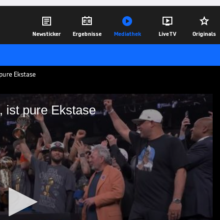





Newsticker
Ergebnisse
Mediathek
Live TV
Originals
 pure Ekstase
 ist pure Ekstase
s folgt, ist pure Ekstase
 erstmals seit 53 Jahren zum NBA-
l 5 gegen die San Antonio Spurs
nalserie für sich.
14.06.26