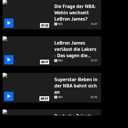
Die Frage der NBA:
Wohin wechselt
LeBron James?

NBA
14.07.
01:22
LeBron James
verlässt die Lakers
- Das sagen die

Fans
NBA
01.07.
02:17
Superstar-Beben in
der NBA bahnt sich
an

NBA
30.06.
00:51
Deutsche Talente
lassen NBA-Star