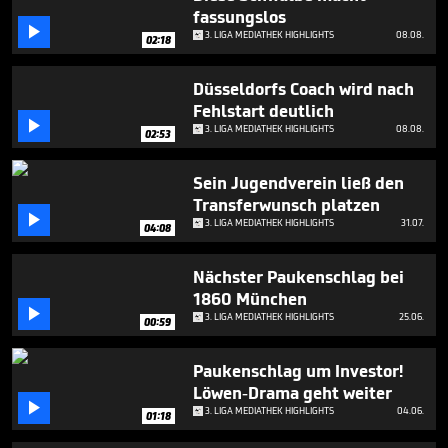
minutes,
fassungslos
41

3. LIGA MEDIATHEK HIGHLIGHTS
08.08.
seconds
02:18
Düsseldorfs Coach wird nach
Fehlstart deutlich

3. LIGA MEDIATHEK HIGHLIGHTS
08.08.
02:53
Sein Jugendverein ließ den
Transferwunsch platzen

3. LIGA MEDIATHEK HIGHLIGHTS
31.07.
04:08
Nächster Paukenschlag bei
1860 München

3. LIGA MEDIATHEK HIGHLIGHTS
25.06.
00:59
Paukenschlag um Investor!
Löwen-Drama geht weiter

3. LIGA MEDIATHEK HIGHLIGHTS
04.06.
01:18