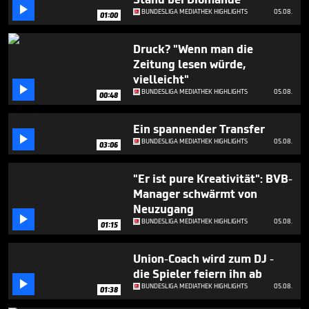
seconds

BUNDESLIGA MEDIATHEK HIGHLIGHTS
05.08.
01:00
Druck? "Wenn man die
Zeitung lesen würde,
vielleicht"

BUNDESLIGA MEDIATHEK HIGHLIGHTS
05.08.
00:48
Ein spannender Transfer

BUNDESLIGA MEDIATHEK HIGHLIGHTS
05.08.
03:06
"Er ist pure Kreativität": BVB-
Manager schwärmt von
Neuzugang

BUNDESLIGA MEDIATHEK HIGHLIGHTS
05.08.
01:15
Union-Coach wird zum DJ -
die Spieler feiern ihn ab

BUNDESLIGA MEDIATHEK HIGHLIGHTS
05.08.
01:38