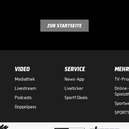
ZUR STARTSEITE
VIDEO
SERVICE
MEHR
Mediathek
News-App
TV-Pr
Livestream
Liveticker
Online
Spielo
Podcasts
Sport1 Deals
Sportw
Doppelpass
SPORT1