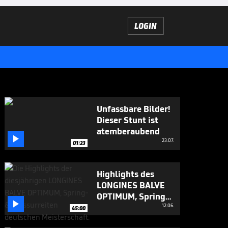
LOGIN
Unfassbare Bilder!
Dieser Stunt ist
atemberaubend

23.07.
01:23
Highlights des
LONGINES BALVE
OPTIMUM, Spring-

& Dressurreiten Dt.
12.06.
45:00
Meisterschaft