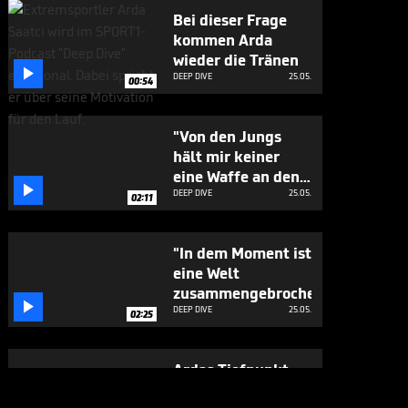
Bei dieser Frage
kommen Arda
wieder die Tränen

DEEP DIVE
25.05.
00:54
"Von den Jungs
hält mir keiner
eine Waffe an den

Kopf"
DEEP DIVE
25.05.
02:11
"In dem Moment ist
eine Welt
zusammengebrochen“

DEEP DIVE
25.05.
02:25
Ardas Tiefpunkt:
"Die