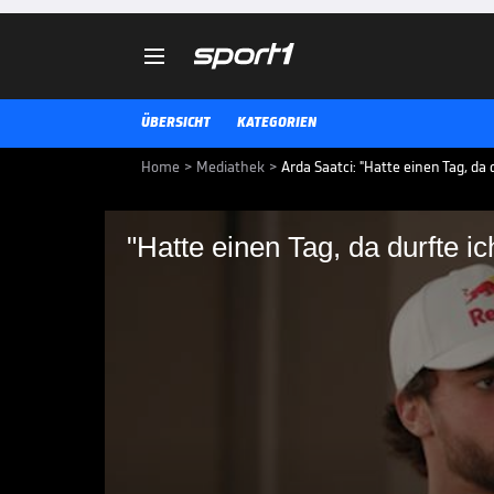

ÜBERSICHT
KATEGORIEN
Home
>
Mediathek
>
Arda Saatci: "Hatte einen Tag, da 
"Hatte einen Tag, da durfte ic
"Hatte einen Tag, da 
nicht sitzen"
Extremsportler Arda Saatci spri
die intensive Vorbereitung auf s
fast ein Jahr und beinhaltete e