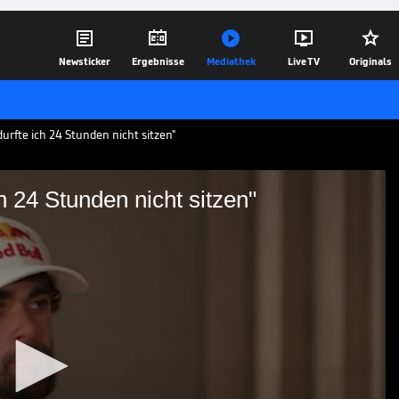





Newsticker
Ergebnisse
Mediathek
Live TV
Originals
durfte ich 24 Stunden nicht sitzen"
h 24 Stunden nicht sitzen"
durfte ich 24 Stunden
cht im SPORT1-Podcast "Deep Dive" über
einen 600-Kilometerlauf. Diese dauerte
inige außergewöhnliche Methoden.