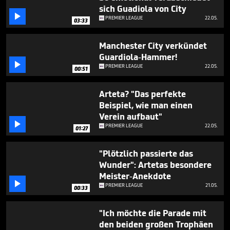
minute,
sich Guadiola von City
42

PREMIER LEAGUE
22.05.
seconds
03:33
Manchester City verkündet
Guardiola-Hammer!

PREMIER LEAGUE
22.05.
00:51
Arteta? "Das perfekte
Beispiel, wie man einen
Verein aufbaut"

PREMIER LEAGUE
22.05.
01:27
"Plötzlich passierte das
Wunder": Artetas besondere
Meister-Anekdote

PREMIER LEAGUE
21.05.
00:33
"Ich möchte die Parade mit
den beiden großen Trophäen