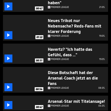
haben"

PREMIER LEAGUE
21.05.
00:47
Neues Trikot nur
Nebensache? Reds-Fans mit
klarer Forderung

PREMIER LEAGUE
19.05.
01:22
Havertz? "Ich hatte das
Gefühl, dass ..."

PREMIER LEAGUE
19.05.
00:31
Diese Botschaft hat der
Arsenal-Coach jetzt an die
Fans

PREMIER LEAGUE
08.05.
00:54
Arsenal-Star mit Titelansage!

PREMIER LEAGUE
04.05.
00:47