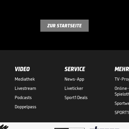
ZUR STARTSEITE
VIDEO
SERVICE
MEHR
Mediathek
News-App
TV-Pr
Livestream
Liveticker
Online
Spielo
Podcasts
Sport1 Deals
Sportw
Doppelpass
SPORT1