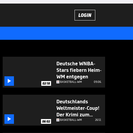
LOGIN
Deutsche WNBA-
Stars fiebern Heim-
WM entgegen

BASKETBALL-WM
09.06.
02:18
Deutschlands
Weltmeister-Coup!
Der Krimi zum

Genießen
BASKETBALL-WM
26.12.
06:02