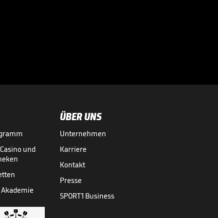
in der Kabine!
Herbert mit

Gänsehaut-Rede
BASKETBALL-WM
11.09.
01:57
ÜBER UNS
ogramm
Unternehmen
-Casino und
Karriere
theken
Kontakt
etten
Presse
 Akademie
SPORT1 Business