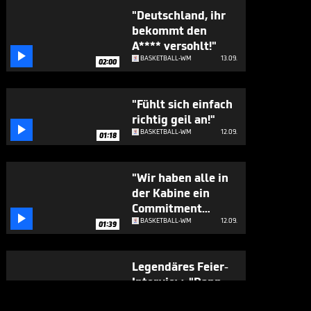
"Deutschland, ihr
bekommt den
A**** versohlt!"

BASKETBALL-WM
13.09.
02:00
"Fühlt sich einfach
richtig geil an!"

BASKETBALL-WM
12.09.
01:18
"Wir haben alle in
der Kabine ein
Commitment

abgegeben"
BASKETBALL-WM
12.09.
01:39
Legendäres Feier-
Interview: "Dann
seh' ich immer aus

BASKETBALL-WM
12.09.