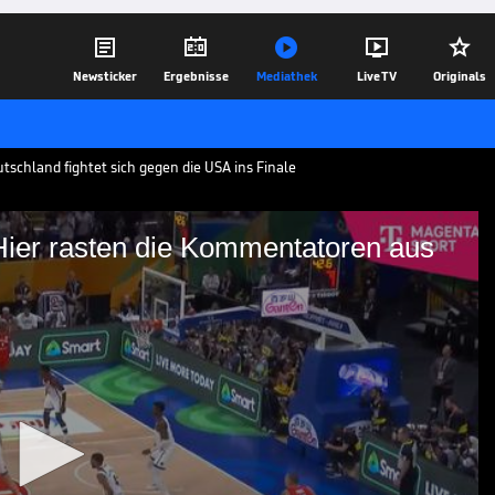





Newsticker
Ergebnisse
Mediathek
Live TV
Originals
schland fightet sich gegen die USA ins Finale
Hier rasten die Kommentatoren aus
t pur! Hier rasten die
die USA ins Finale. Die letzte Minute
08.09.23