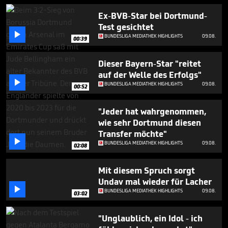
minute,
7
Ex-BVB-Star bei Dortmund-
seconds
Test gesichtet

BUNDESLIGA MEDIATHEK HIGHLIGHTS
09.08.
00:39
Dieser Bayern-Star "reitet
auf der Welle des Erfolgs"

BUNDESLIGA MEDIATHEK HIGHLIGHTS
09.08.
00:52
"Jeder hat wahrgenommen,
wie sehr Dortmund diesen
Transfer möchte"

BUNDESLIGA MEDIATHEK HIGHLIGHTS
09.08.
02:08
Mit diesem Spruch sorgt
Undav mal wieder für Lacher

BUNDESLIGA MEDIATHEK HIGHLIGHTS
09.08.
03:02
"Unglaublich, ein Idol - ich