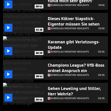
fühle mich sehr geehrt"

BUNDESLIGA MEDIATHEK HIGHLIGHTS
09.08.
00:43
Dieses Kölner Slapstick-
Eigentor müssen Sie sehen

BUNDESLIGA MEDIATHEK HIGHLIGHTS
09.08.
03:26
Karaman gibt Verletzungs-
Update

BUNDESLIGA MEDIATHEK HIGHLIGHTS
08.08.
00:38
Champions League? VfB-Boss
ordnet Anspruch ein

BUNDESLIGA MEDIATHEK HIGHLIGHTS
08.08.
00:42
Gehen Leweling und Stiller,
Herr Wehrle?

BUNDESLIGA MEDIATHEK HIGHLIGHTS
08.08.
00:44