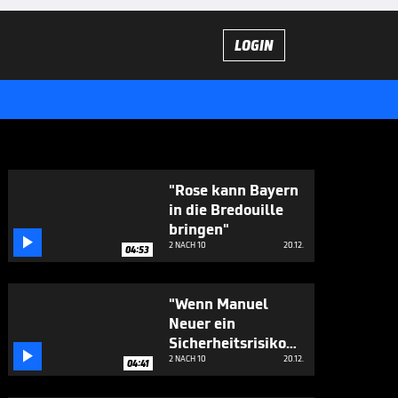
LOGIN
"Rose kann Bayern
in die Bredouille
bringen"

2 NACH 10
20.12.
04:53
"Wenn Manuel
Neuer ein
Sicherheitsrisiko

ist…"
2 NACH 10
20.12.
04:41