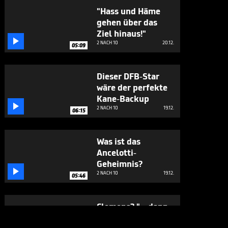
"Hass und Häme
gehen über das
Ziel hinaus!"

2 NACH 10
20.12.
05:09
Dieser DFB-Star
wäre der perfekte
Kane-Backup

2 NACH 10
19.12.
06:15
Was ist das
Ancelotti-
Geheimnis?

2 NACH 10
19.12.
05:46
Clemens? "... dann
muss jeder Gegner