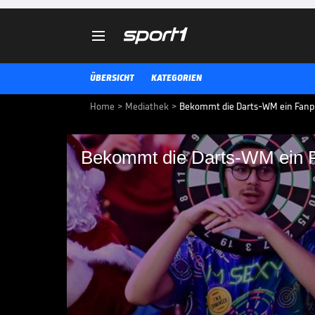

ÜBERSICHT
KATEGORIEN
Home
>
Mediathek
>
Bekommt die Darts-WM ein Fanp
Bekommt die Darts-WM ein 
Bekommt die Darts-
Pfiffe der Fans stören die Konzen
Bekommt die WM ein Fanproble
2 NACH 10