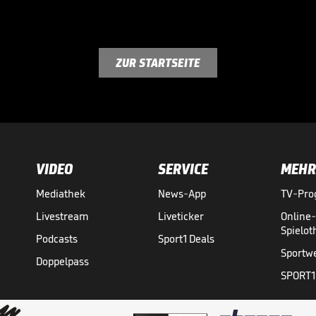
ZUR STARTSEITE
VIDEO
SERVICE
MEHR
Mediathek
News-App
TV-Pr
Livestream
Liveticker
Online
Spielo
Podcasts
Sport1 Deals
Sportw
Doppelpass
SPORT1