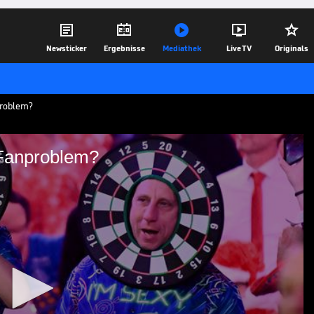





Newsticker
Ergebnisse
Mediathek
Live TV
Originals
roblem?
Fanproblem?
WM ein Fanproblem?
tration der Spieler bei der Darts-WM.
m?
17.12.24