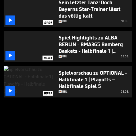
Sein letzter Tanz! Doch
Bayerns Star-Trainer lässt
das völlig kalt

BBL
10.06.
01:07
Spiel Highlights zu ALBA
BERLIN - BMA365 Bamberg
Baskets - Halbfinale 1 |

Playoffs – Halbfinale Spiel 5
BBL
09.06.
05:03
Spielvorschau zu OPTIONAL -
Halbfinale 1 | Playoffs –
Halbfinale Spiel 5

BBL
09.06.
00:47