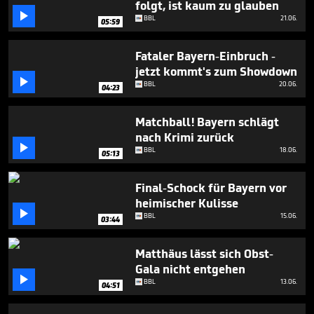
folgt, ist kaum zu glauben
4

minutes,
BBL
21.06.
05:59
27
seconds
Fataler Bayern-Einbruch -
jetzt kommt's zum Showdown

BBL
20.06.
04:23
Matchball! Bayern schlägt
nach Krimi zurück

BBL
18.06.
05:13
Final-Schock für Bayern vor
heimischer Kulisse

BBL
15.06.
03:44
Matthäus lässt sich Obst-
Gala nicht entgehen

BBL
13.06.
04:51