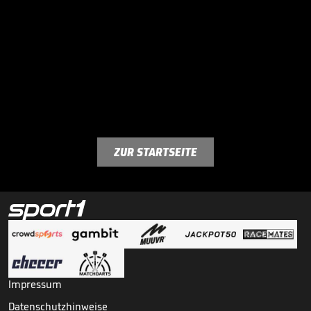
ZUR STARTSEITE
Impressum
Datenschutzhinweise