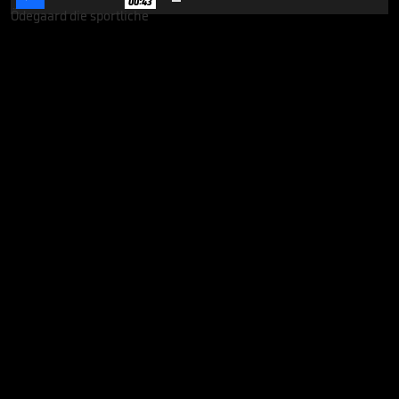
00:43