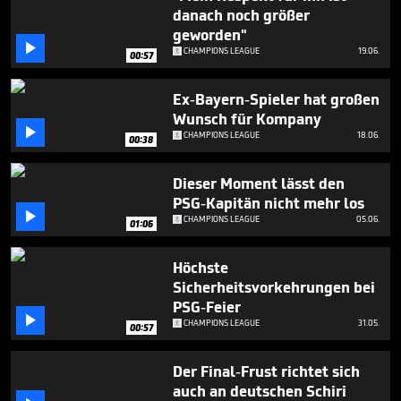
seconds
danach noch größer
geworden"

CHAMPIONS LEAGUE
19.06.
00:57
Ex-Bayern-Spieler hat großen
Wunsch für Kompany

CHAMPIONS LEAGUE
18.06.
00:38
Dieser Moment lässt den
PSG-Kapitän nicht mehr los

CHAMPIONS LEAGUE
05.06.
01:06
Höchste
Sicherheitsvorkehrungen bei
PSG-Feier

CHAMPIONS LEAGUE
31.05.
00:57
Der Final-Frust richtet sich
auch an deutschen Schiri