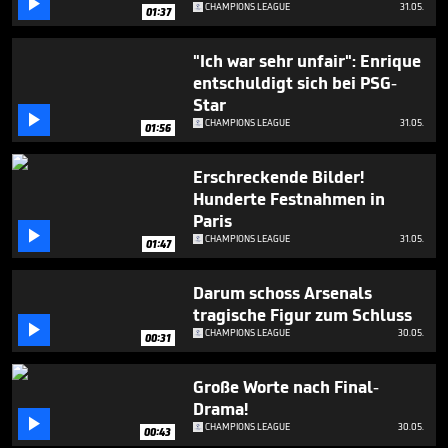

CHAMPIONS LEAGUE
31.05.
01:37
"Ich war sehr unfair": Enrique
entschuldigt sich bei PSG-
Star

CHAMPIONS LEAGUE
31.05.
01:56
Erschreckende Bilder!
Hunderte Festnahmen in
Paris

CHAMPIONS LEAGUE
31.05.
01:47
Darum schoss Arsenals
tragische Figur zum Schluss

CHAMPIONS LEAGUE
30.05.
00:31
Große Worte nach Final-
Drama!

CHAMPIONS LEAGUE
30.05.
00:43