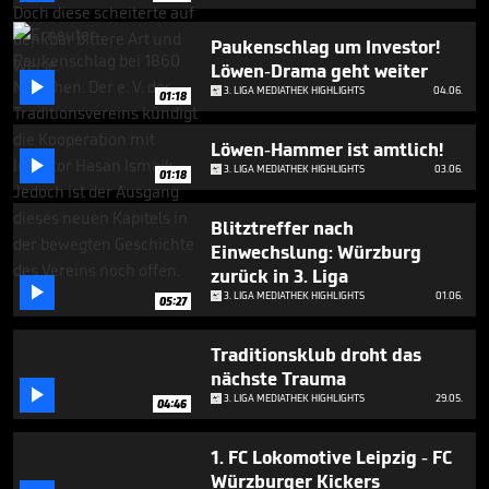
minute,
14
seconds
Paukenschlag um Investor!
Löwen-Drama geht weiter

3. LIGA MEDIATHEK HIGHLIGHTS
04.06.
01:18
Löwen-Hammer ist amtlich!

3. LIGA MEDIATHEK HIGHLIGHTS
03.06.
01:18
Blitztreffer nach
Einwechslung: Würzburg
zurück in 3. Liga

3. LIGA MEDIATHEK HIGHLIGHTS
01.06.
05:27
Traditionsklub droht das
nächste Trauma

3. LIGA MEDIATHEK HIGHLIGHTS
29.05.
04:46
1. FC Lokomotive Leipzig - FC
Würzburger Kickers