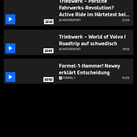
Triebwerk – Porsche
Fahrwerks-Revolution?
Active Ride im Härtetest bei

Walter Röhrl & Tim Schrick I
MOTORSPORT
23.09.

22:22
Nürburgring Nordschleife
Triebwerk – World of Volvo I
Roadtrip auf schwedisch

MOTORSPORT
19.09.

22:05
Formel-1-Hammer! Newey
erklärt Entscheidung

FORMEL 1
10.09.
02:02