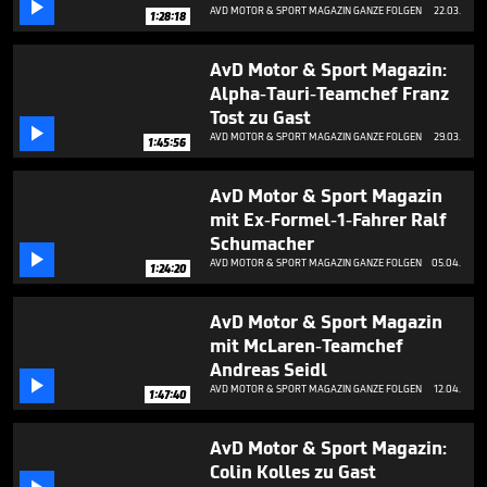

1
AVD MOTOR & SPORT MAGAZIN GANZE FOLGEN
22.03.
1:28:18
hour,
10
minutes,
AvD Motor & Sport Magazin:
57
Alpha-Tauri-Teamchef Franz
seconds
Tost zu Gast

AVD MOTOR & SPORT MAGAZIN GANZE FOLGEN
29.03.
1:45:56
AvD Motor & Sport Magazin
mit Ex-Formel-1-Fahrer Ralf
Schumacher

AVD MOTOR & SPORT MAGAZIN GANZE FOLGEN
05.04.
1:24:20
AvD Motor & Sport Magazin
mit McLaren-Teamchef
Andreas Seidl

AVD MOTOR & SPORT MAGAZIN GANZE FOLGEN
12.04.
1:47:40
AvD Motor & Sport Magazin:
Colin Kolles zu Gast