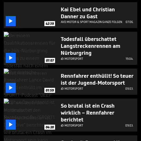
Kai Ebel und Christian
Danner zu Gast

AVD MOTOR & SPORT MAGAZIN GANZE FOLGEN
07.06.
42:39
Todesfall überschattet
Langstreckenrennen am
Nürburgring

MOTORSPORT
19.04.

01:07
Rennfahrer enthüllt! So teuer
ist der Jugend-Motorsport

MOTORSPORT
09.03.

01:59
So brutal ist ein Crash
wirklich – Rennfahrer
berichtet

MOTORSPORT
09.03.

04:20