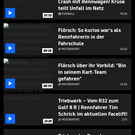
Crash mit Rennwagen! Kruse
teilt Unfall im Netz

FUSSBALL
10.05.

01:10
Flörsch: So kurios war's als
Rennfahrerin in der
Fahrschule

MOTORSPORT
14.03.

00:36
Flörsch über ihr Vorbild: "Bin
in seinem Kart-Team
gefahren"

MOTORSPORT
14.03.

00:39
Triebwerk – Vom R32 zum
Golf 8 R | Rennfahrer Tim
Schrick im aktuellen Facelift!

MOTORSPORT
27.11.

22:29