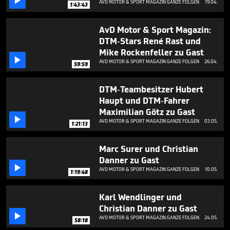

AVD MOTOR & SPORT MAGAZIN GANZE FOLGEN
19.04.
1:43:43
AvD Motor & Sport Magazin:
DTM-Stars René Rast und
Mike Rockenfeller zu Gast

AVD MOTOR & SPORT MAGAZIN GANZE FOLGEN
26.04.
59:59
DTM-Teambesitzer Hubert
Haupt und DTM-Fahrer
Maximilian Götz zu Gast

AVD MOTOR & SPORT MAGAZIN GANZE FOLGEN
03.05.
1:21:13
Marc Surer und Christian
Danner zu Gast

AVD MOTOR & SPORT MAGAZIN GANZE FOLGEN
10.05.
1:19:48
Karl Wendlinger und
Christian Danner zu Gast

AVD MOTOR & SPORT MAGAZIN GANZE FOLGEN
24.05.
58:18