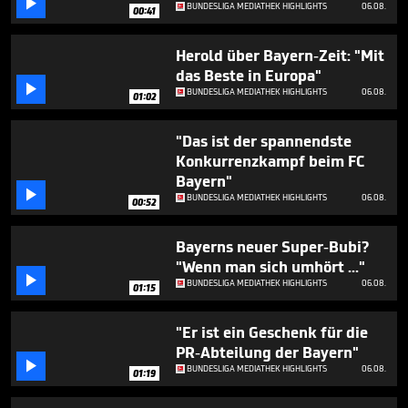

minutes,
BUNDESLIGA MEDIATHEK HIGHLIGHTS
06.08.
00:41
16
seconds
Herold über Bayern-Zeit: "Mit
das Beste in Europa"

BUNDESLIGA MEDIATHEK HIGHLIGHTS
06.08.
01:02
"Das ist der spannendste
Konkurrenzkampf beim FC
Bayern"

BUNDESLIGA MEDIATHEK HIGHLIGHTS
06.08.
00:52
Bayerns neuer Super-Bubi?
"Wenn man sich umhört ..."

BUNDESLIGA MEDIATHEK HIGHLIGHTS
06.08.
01:15
"Er ist ein Geschenk für die
PR-Abteilung der Bayern"

BUNDESLIGA MEDIATHEK HIGHLIGHTS
06.08.
01:19