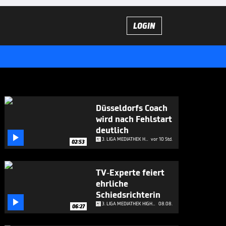
LOGIN
Düsseldorfs Coach
wird nach Fehlstart
deutlich

3. LIGA MEDIATHEK HIGHLIGHTS
vor 10 Std.
02:53
TV-Experte feiert
ehrliche
Schiedsrichterin

3. LIGA MEDIATHEK HIGHLIGHTS
08.08.
06:27