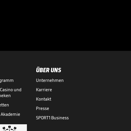
1. FC Lokomotive
Leipzig - FC
Würzburger

Kickers
3. LIGA MEDIATHEK HIGHLIGHTS
28.05.
04:49
ÜBER UNS
ogramm
Unternehmen
-Casino und
Karriere
theken
Kontakt
etten
Presse
 Akademie
SPORT1 Business