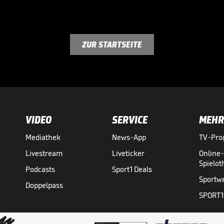
ZUR STARTSEITE
VIDEO
SERVICE
MEHR
Mediathek
News-App
TV-Pr
Livestream
Liveticker
Online
Spielo
Podcasts
Sport1 Deals
Sportw
Doppelpass
SPORT1