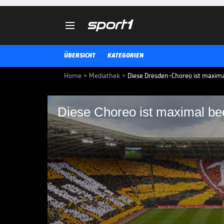

ÜBERSICHT
KATEGORIEN
Home
>
Mediathek
>
Diese Dresden-Choreo ist maxim
Diese Choreo ist maximal be
Diese Choreo ist ma
Die Fans von Dynamo Dresden be
Unterhaching in der 3. Liga mit e
3. LIGA MEDIATHEK HIGHLIGHTS