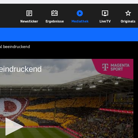





Newsticker
Ergebnisse
Mediathek
Live TV
Originals
al beeindruckend
eindruckend
ximal beeindruckend
eindrucken vor dem Spiel gegen
iner Choreografie.
17.05.25