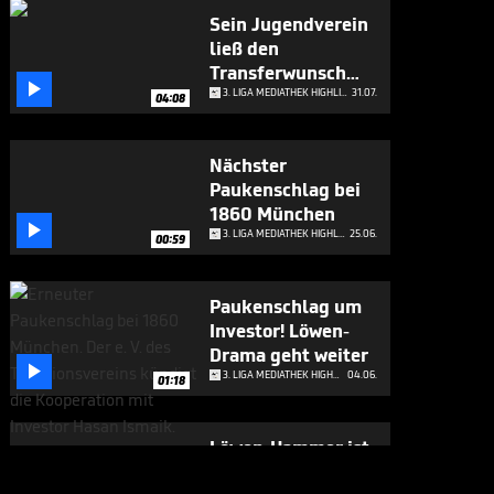
Sein Jugendverein
ließ den
Transferwunsch

platzen
3. LIGA MEDIATHEK HIGHLIGHTS
31.07.
04:08
Nächster
Paukenschlag bei
1860 München

3. LIGA MEDIATHEK HIGHLIGHTS
25.06.
00:59
Paukenschlag um
Investor! Löwen-
Drama geht weiter

3. LIGA MEDIATHEK HIGHLIGHTS
04.06.
01:18
Löwen-Hammer ist
amtlich!

3. LIGA MEDIATHEK HIGHLIGHTS
03.06.