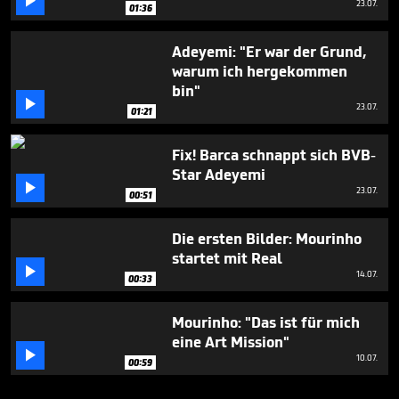

23.07.
01:36
Adeyemi: "Er war der Grund,
warum ich hergekommen
bin"

23.07.
01:21
Fix! Barca schnappt sich BVB-
Star Adeyemi

23.07.
00:51
Die ersten Bilder: Mourinho
startet mit Real

14.07.
00:33
Mourinho: "Das ist für mich
eine Art Mission"

10.07.
00:59