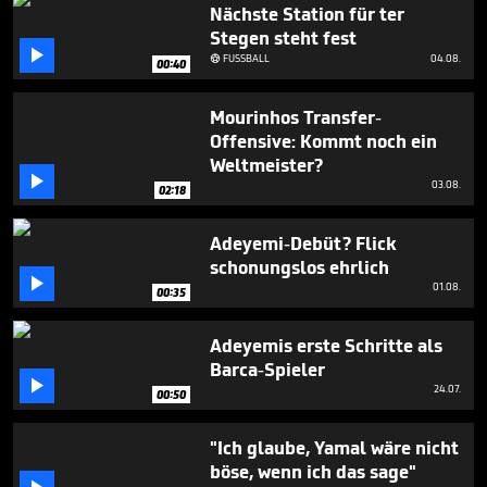
minute,
Nächste Station für ter
16
Stegen steht fest
seconds

FUSSBALL
04.08.

00:40
Mourinhos Transfer-
Offensive: Kommt noch ein
Weltmeister?

03.08.
02:18
Adeyemi-Debüt? Flick
schonungslos ehrlich

01.08.
00:35
Adeyemis erste Schritte als
Barca-Spieler

24.07.
00:50
"Ich glaube, Yamal wäre nicht
böse, wenn ich das sage"