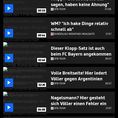
minutes,
sagen, haben keine Ahnung"
3

DFB-TEAM
01.08.
seconds
00:50
WM? "Ich hake Dinge relativ
schnell ab"

BUNDESLIGA MEDIATHEK HIGHLIGHTS
31.07.
00:44
Dieser Klopp-Satz ist auch
beim FC Bayern angekommen

DFB-TEAM
28.07.
02:46
Volle Breitseite! Hier ledert
Völler gegen Argentinien

DFB-TEAM
28.07.
02:26
Nagelsmann? Hier gesteht
sich Völler einen Fehler ein

DFB-TEAM
27.07.
04:08