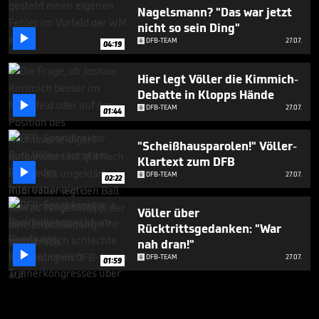
Nagelsmann? "Das war jetzt
nicht so sein Ding"

DFB-TEAM
27.07.
04:19
Hier legt Völler die Kimmich-
Debatte in Klopps Hände

DFB-TEAM
27.07.
01:44
"Scheißhausparolen!" Völler-
Klartext zum DFB

DFB-TEAM
27.07.
02:22
Völler über
Rücktrittsgedanken: "War
nah dran!"

DFB-TEAM
27.07.
01:59