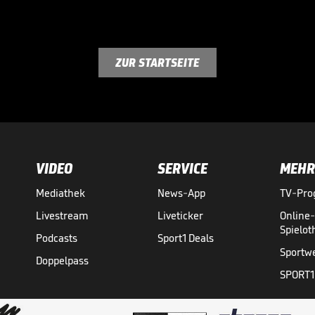
ZUR STARTSEITE
VIDEO
SERVICE
MEHR
Mediathek
News-App
TV-Pr
Livestream
Liveticker
Online
Spielo
Podcasts
Sport1 Deals
Sportw
Doppelpass
SPORT1