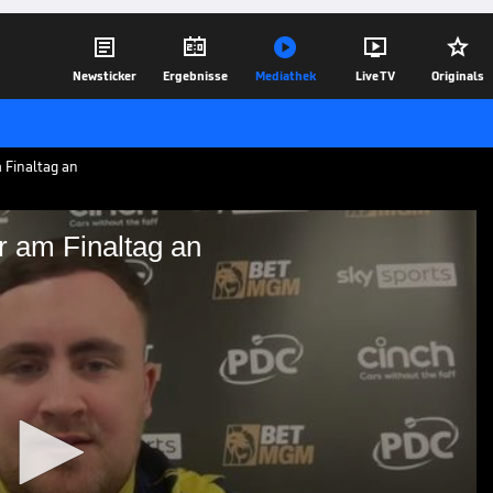





Newsticker
Ergebnisse
Mediathek
Live TV
Originals
m Finaltag an
er am Finaltag an
ibt Littler am Finaltag an
altag der Premier League of Darts mit
on und was ihn an diesem Tag antreibt.
28.05.26