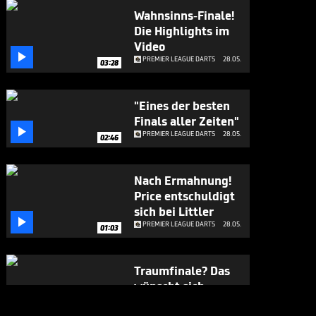
Wahnsinns-Finale!
Die Highlights im
Video

PREMIER LEAGUE DARTS
28.05.
03:28
"Eines der besten
Finals aller Zeiten"

PREMIER LEAGUE DARTS
28.05.
02:46
Nach Ermahnung!
Price entschuldigt
sich bei Littler

PREMIER LEAGUE DARTS
28.05.
01:03
Traumfinale? Das
wünscht sich
Humphries

PREMIER LEAGUE DARTS
28.05.