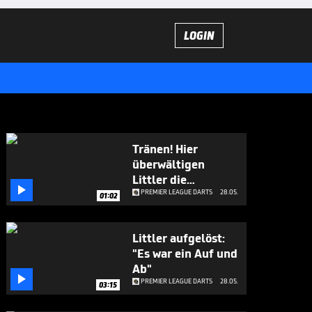
LOGIN
Tränen! Hier
überwältigen
Littler die

Emotionen
PREMIER LEAGUE DARTS
28.05.
01:02
Littler aufgelöst:
"Es war ein Auf und
Ab"

PREMIER LEAGUE DARTS
28.05.
03:15