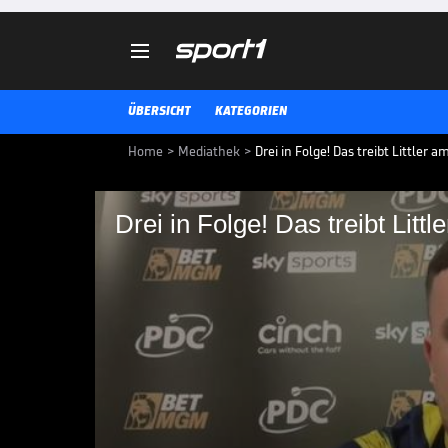

ÜBERSICHT
KATEGORIEN
Home
>
Mediathek
>
Drei in Folge! Das treibt Littler a
Drei in Folge! Das treibt Littl
Drei in Folge! Das tre
Luke Littler spricht vor dem Fin
SPORT1 über die Playoffs in Lond
PREMIER LEAGUE DARTS