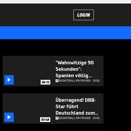
LOGIN
"Wahnwitzige 90
Sekunden":
Spanien völlig

geschockt
BASKETBALL-EM FRAUEN
29.06.
04:12
Überragend! DBB-
Star führt
Deutschland zum

Sieg
BASKETBALL-EM FRAUEN
29.06.
03:48