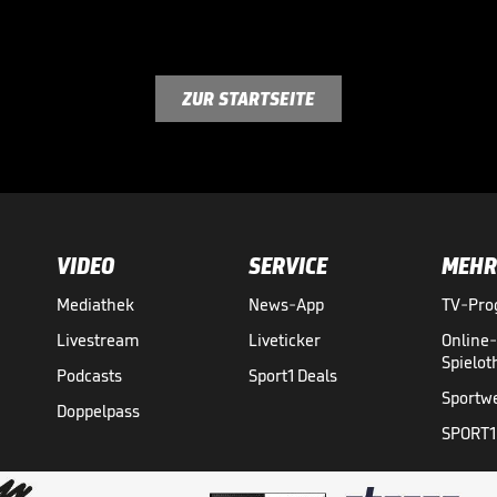
ZUR STARTSEITE
VIDEO
SERVICE
MEHR
Mediathek
News-App
TV-Pr
Livestream
Liveticker
Online
Spielo
Podcasts
Sport1 Deals
Sportw
Doppelpass
SPORT1