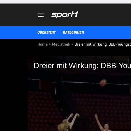

ÜBERSICHT
KATEGORIEN
Home
>
Mediathek
>
Dreier mit Wirkung: DBB-Youngst
Dreier mit Wirkung: DBB-You
Dreier mit Wirkung:
Im 1. Viertel läuft die deutsche
hinterher. Mit einem Drei-Punkte
Aufholjagd ein und verkürzt auf
BASKETBALL-EM FRAUEN