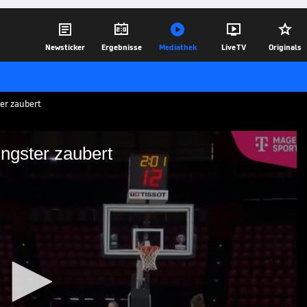





Newsticker
Ergebnisse
Mediathek
Live TV
Originals
er zaubert
ngster zaubert
 DBB-Youngster zaubert
 Mannschaft einem deutlichen Rückstand
-Wurf läutet Frieda Buhner die
 3 Punkte Rückstand.
29.06.25