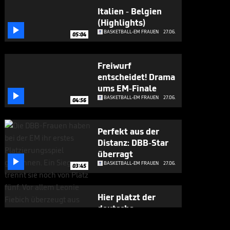
Italien - Belgien
(Highlights)

BASKETBALL-EM FRAUEN
27.06.
05:04
Freiwurf
entscheidet! Drama
ums EM-Finale

BASKETBALL-EM FRAUEN
27.06.
04:56
Perfekt aus der
Distanz: DBB-Star
überragt

BASKETBALL-EM FRAUEN
27.06.
03:45
Hier platzt der
deutsche
Titeltraum

BASKETBALL-EM FRAUEN
25.06.